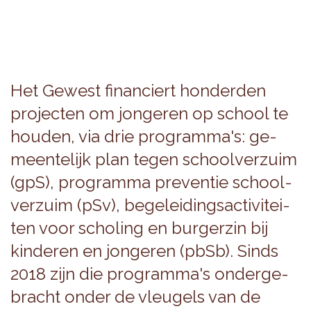
Het Ge­west fi­nan­ciert hon­der­den
pro­jec­ten om jon­ge­ren op school te
hou­den, via drie pro­gram­ma's: ge­
meen­te­lijk plan tegen school­ver­zuim
(gpS), pro­gram­ma pre­ven­tie school­
ver­zuim (pSv), be­ge­lei­dings­ac­ti­vi­tei­
ten voor scho­ling en bur­ger­zin bij
kin­de­ren en jon­ge­ren (pbSb). Sinds
2018 zijn die pro­gram­ma's on­der­ge­
bracht onder de vleu­gels van de