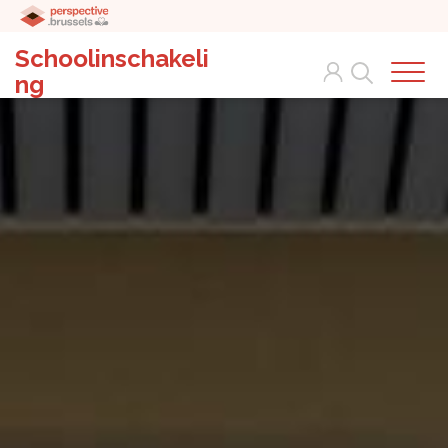
Schoolinschakeli
Search
ng