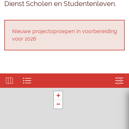
Dienst Scho­len en Stu­den­ten­le­ven.
Nieu­we pro­jec­top­roe­pen in voor­be­rei­ding
voor 2026
+
−