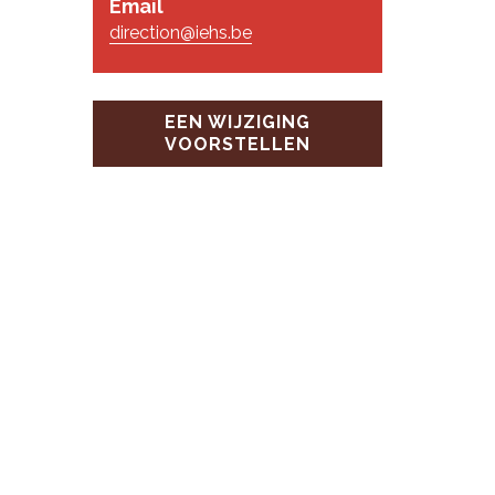
Email
direction@iehs.be
EEN WIJZIGING
VOORSTELLEN