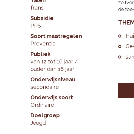
Talen
zelfver
frans
de toe
Subsidie
THE­M
PPS
Hui
Soort maatregelen
Preventie
Ge­
Publiek
sa­
van 12 tot 16 jaar
ouder dan 16 jaar
Onderwijsniveau
secondaire
Onderwijs soort
Ordinaire
Doelgroep
Jeugd