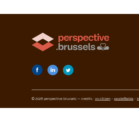
© 2026 perspective.brussels — credits :
vo citizen
-
pasdeBlabla
-
b