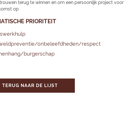
trouwen terug te winnen en om een persoonlijk project voor
komst op
A­TI­SCHE PRI­O­RI­TEIT
s­werk­hulp
weld­pre­ven­tie/on­be­leefd­he­den/res­pect
men­hang/bur­ger­schap
TERUG NAAR DE LIJST