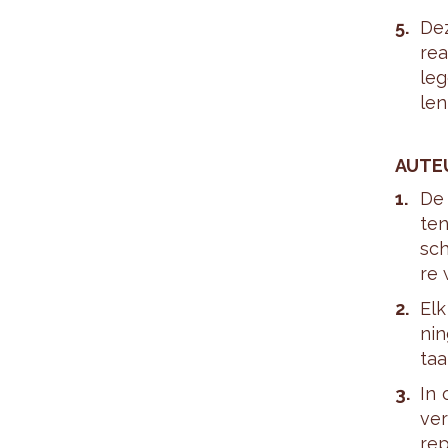
Dez
rea
leg
len
AU­TE
De 
ten
sch
re 
Elk
nin
taal
In 
ver
re­