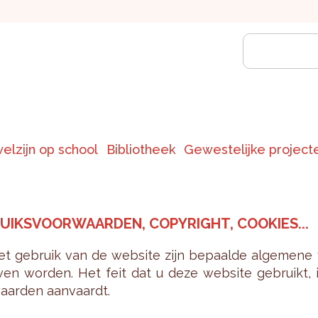
welzijn op school
Bibliotheek
Gewestelijke project
UIKS­VOOR­WAAR­DEN, CO­PY­RIGHT, COO­KIES...
t ge­bruik van de web­si­te zijn be­paal­de al­ge­me­ne
ven wor­den. Het feit dat u deze web­si­te ge­bruikt, i
aar­den aan­vaardt.