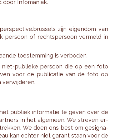
door In­fo­ma­ni­ak.
r­spec­ti­ve.brus­sels zijn ei­gen­dom van
ek per­soon of rechts­per­soon ver­meld in
­gaan­de toe­stem­ming is ver­bo­den.
niet-pu­blie­ke per­soon die op een foto
e­ven voor de pu­bli­ca­tie van de foto op
ver­wij­de­ren.
het pu­bliek in­for­ma­tie te geven over de
 part­ners in het al­ge­meen. We stre­ven er­
­strek­ken. We doen ons best om ge­sig­na­
u­reau kan ech­ter niet ga­rant staan voor de