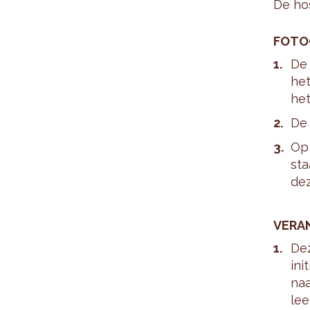
De hos
FO­TO
De 
het
het
De 
Op 
sta
dez
VER­A
Dez
ini
naa
lee