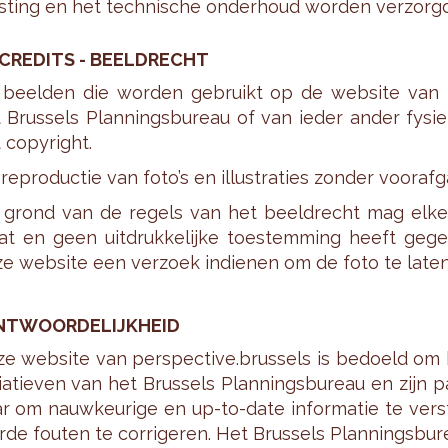
­ting en het tech­ni­sche on­der­houd wor­den ver­zorgd 
­CRE­DITS - BEELD­RECHT
beel­den die wor­den ge­bruikt op de web­si­te van pe
 Brus­sels Plan­nings­bu­reau of van ieder ander fy­si
 co­py­right.
re­pro­duc­tie van foto’s en il­lu­stra­ties zon­der voor­af
grond van de re­gels van het beeld­recht mag elke 
at en geen uit­druk­ke­lij­ke toe­stem­ming heeft ge­g
e web­si­te een ver­zoek in­die­nen om de foto te laten 
NT­WOOR­DE­LIJK­HEID
e web­si­te van per­spec­ti­ve.brus­sels is be­doeld om 
­ti­a­tie­ven van het Brus­sels Plan­nings­bu­reau en zijn
r om nauw­keu­ri­ge en up-to-date in­for­ma­tie te ver
r­de fou­ten te cor­ri­ge­ren. Het Brus­sels Plan­nings­b