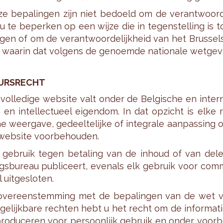
e be­pa­lin­gen zijn niet be­doeld om de ver­ant­woor­de
u te be­per­ken op een wijze die in te­gen­stel­ling is to
­gen of om de ver­ant­woor­de­lijk­heid van het Brus­sels 
 waar­in dat vol­gens de ge­noem­de na­ti­o­na­le wet­ge­vi
URS­RECHT
vol­le­di­ge web­si­te valt onder de Bel­gi­sche en in­ter­na
 en in­tel­lec­tu­eel ei­gen­dom. In dat op­zicht is elke re­
e weer­ga­ve, ge­deel­te­lij­ke of in­te­gra­le aan­pas­sing
web­si­te voor­be­hou­den.
 ge­bruik tegen be­ta­ling van de in­houd of van del
gs­bu­reau pu­bli­ceert, even­als elk ge­bruik voor com­mer
 uit­ge­slo­ten.
over­een­stem­ming met de be­pa­lin­gen van de wet v
­ge­lijk­ba­re rech­ten hebt u het recht om de in­for­ma­
pro­du­ce­ren voor per­soon­lijk ge­bruik en onder voor­