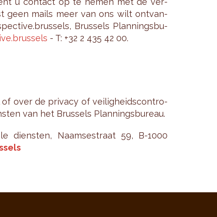
e dient u con­tact op te nemen met de ver­
komst geen mails meer van ons wilt ont­van­
c­ti­ve.brus­sels, Brus­sels Plan­nings­bu­
ve.​brussels
- T: +32 2 435 42 00.
f over de pri­va­cy of vei­lig­heids­con­tro­
­sten van het Brus­sels Plan­nings­bu­reau.
­sa­le dien­sten, Naam­se­straat 59, B-1000
ssels