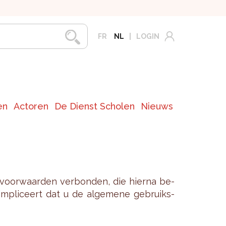
FR
NL
LOGIN
en
Actoren
De Dienst Scholen
Nieuws
 voor­waar­den ver­bon­den, die hier­na be­
m­pli­ceert dat u de al­ge­me­ne ge­bruiks­