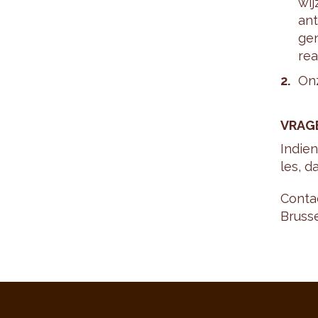
wij
ant
gen
rea
Onz
VRA­G
In­die
les, d
Con­ta
Brus­s