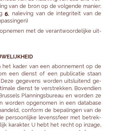
l­ding van de bron op de vol­gen­de ma­nier:
ng
na­le­ving van de in­te­gri­teit van de
­pas­sin­gen)
p­ne­men met de ver­ant­woor­de­lij­ke uit­
­WE­LIJK­HEID
t in het kader van een abon­ne­ment op de
k om een dienst of een pu­bli­ca­tie staan
 Deze ge­ge­vens wor­den uit­slui­tend ge­
ma­le dienst te ver­strek­ken. Bo­ven­dien
Brus­sels Plan­nings­bu­reau en wor­den ze
n wor­den op­ge­no­men in een da­ta­ba­se
­han­deld, con­form de be­pa­lin­gen van de
er­soon­lij­ke le­vens­sfeer met be­trek­
jk ka­rak­ter. U hebt het recht op in­za­ge,