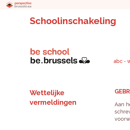
Schoolinschakeling
abc - 
GE­BR
Wettelijke
vermeldingen
Aan he
schre­
voor­w