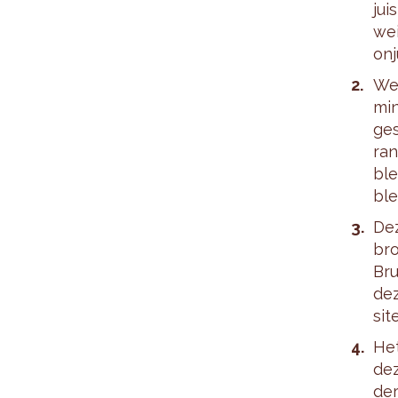
jui
wei
on­
We 
min
ge­
ran
ble
ble
Dez
bro
Bru
dez
si­
Het
dez
de­