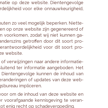
r­ma­tie op deze web­si­te. Dien­ten­ge­vol­ge
de­lijk­heid voor elke on­nauw­keu­rig­heid,
­ten zo veel mo­ge­lijk be­per­ken. Niet­te­
­gen op onze web­si­te zijn ge­ge­ne­reerd of
ten voor­ko­men, zodat wij niet kun­nen ga­
n­ders­zins ge­trof­fen door dit soort pro­
r­ant­woor­de­lijk­heid voor dit soort pro­
e web­si­te.
f ver­wij­zin­gen naar an­de­re in­for­ma­tie­
i­tend ter in­for­ma­tie aan­ge­bo­den. Het
. Dien­ten­ge­vol­ge kun­nen de in­houd van
r­an­de­rin­gen of up­da­tes van deze web­
s­bu­reau im­pli­ce­ren.
 voor om de in­houd van deze web­si­te en
r voor­af­gaan­de ken­nis­ge­ving te ver­an­
t tot enig recht op scha­de­ver­goe­ding.