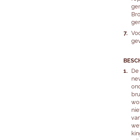
gen
Br
ge­
Voo
ge­
BE­SC
De 
new
ond
bru
wor
nie
van
wet
kin