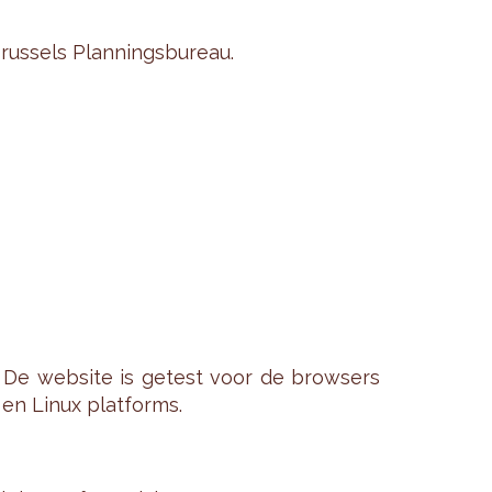
rus­sels Plan­nings­bu­reau.
. De web­si­te is ge­test voor de brow­sers
c en Linux plat­forms.