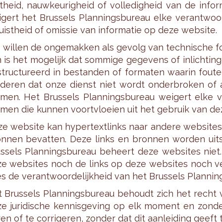
st­heid, nauw­keu­rig­heid of vol­le­dig­heid van de in­fo
­gert het Brus­sels Plan­nings­bu­reau elke ver­ant­woor­
juist­heid of omis­sie van in­for­ma­tie op deze web­si­te.
wil­len de on­ge­mak­ken als ge­volg van tech­ni­sche fou
 is het mo­ge­lijk dat som­mi­ge ge­ge­vens of in­lich­tin
struc­tu­reerd in be­stan­den of for­ma­ten waar­in fou­
­de­ren dat onze dienst niet wordt on­der­bro­ken of a
­men. Het Brus­sels Plan­nings­bu­reau wei­gert elke ve
­men die kun­nen voort­vloei­en uit het ge­bruik van dez
e web­si­te kan hy­per­text­links naar an­de­re web­si­tes o
n­nen be­vat­ten. Deze links en bron­nen wor­den uit­slu
s­sels Plan­nings­bu­reau be­heert deze web­si­tes niet
e web­si­tes noch de links op deze web­si­tes noch ve
tes de ver­ant­woor­de­lijk­heid van het Brus­sels Plan­ning
 Brus­sels Plan­nings­bu­reau be­houdt zich het recht
e ju­ri­di­sche ken­nis­ge­ving op elk mo­ment en zon­de
ren of te cor­ri­ge­ren, zon­der dat dit aan­lei­ding geef