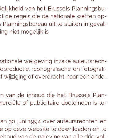
­lijk­heid van het Brus­sels Plan­nings­bu­
t de re­gels die de na­ti­o­na­le wet­ten op­
Plan­nings­bu­reau uit te slui­ten in ge­val­
ng niet mo­ge­lijk is.
­ti­o­na­le wet­ge­ving in­za­ke au­teurs­rech­
pro­duc­tie, ico­no­gra­fi­sche en fo­to­gra­fi­
 of wij­zi­ging of over­dracht naar een an­de­
en van de in­houd die het Brus­sels Plan­
­ciële of pu­bli­ci­tai­re doel­ein­den is to­
an 30 juni 1994 over au­teurs­rech­ten en
tie op deze web­si­te te down­lo­a­den en te
be­houd van de na­le­ving van alle drie vol­