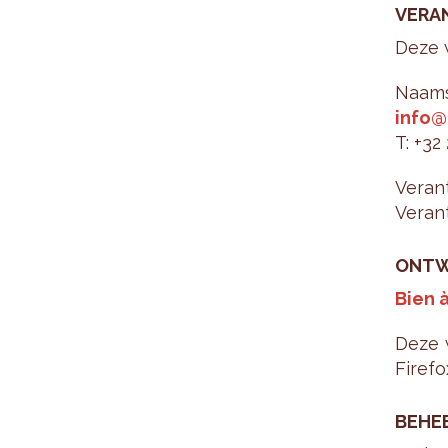
VER­A
Deze w
Naam­s
info@
T: +32
Ver­ant
Ver­ant
ONT­WE
Bien à
Deze w
Fire­f
BE­HE