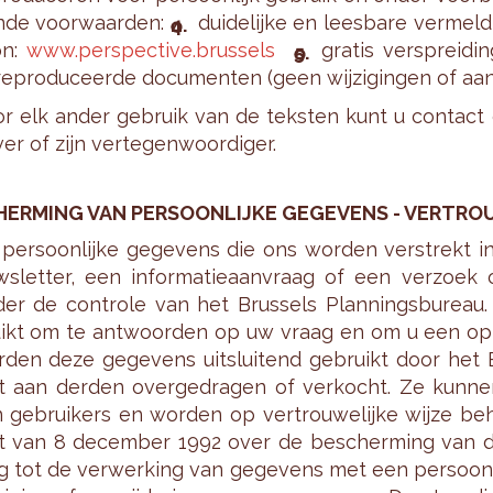
­de voor­waar­den:
dui­de­lij­ke en lees­ba­re ver­me
on:
www.​perspective.​brussels
gra­tis ver­sprei­di
re­pro­du­ceer­de do­cu­men­ten (geen wij­zi­gin­gen of aan
r elk ander ge­bruik van de tek­sten kunt u con­tact o
ver of zijn ver­te­gen­woor­di­ger.
HER­MING VAN PER­SOON­LIJ­KE GE­GE­VENS - VER­TROU
per­soon­lij­ke ge­ge­vens die ons wor­den ver­strek
s­let­ter, een in­for­ma­tie­aan­vraag of een ver­zoe
er de con­tro­le van het Brus­sels Plan­nings­bu­reau.
ikt om te ant­woor­den op uw vraag en om u een op­ti­
­den deze ge­ge­vens uit­slui­tend ge­bruikt door het 
t aan der­den over­ge­dra­gen of ver­kocht. Ze kun­ne
 ge­brui­kers en wor­den op ver­trou­we­lij­ke wijze be
 van 8 de­cem­ber 1992 over de be­scher­ming van de p
g tot de ver­wer­king van ge­ge­vens met een per­soon­li