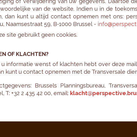
­zi­ging of ver­wij­de­ring van uw ge­ge­vens. Daar­to
­woor­de­lij­ke van de web­si­te. In­dien u in de toe­
, dan kunt u al­tijd con­tact op­ne­men met ons: per­spe
u, Naam­se­straat 59, B-1000 Brus­sel -
info@​perspecti
e site ge­bruikt geen coo­kies.
EN OF KLACH­TEN?
n u in­for­ma­tie wenst of klach­ten hebt over deze mail o
an kunt u con­tact op­ne­men met de Trans­ver­sa­le dien
ct­ge­ge­vens: Brus­sels Plan­nings­bu­reau, Trans­ver
el, T: +32 2 435 42 00, email:
klacht@​perspective.​bru