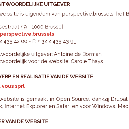
NT­WOOR­DE­LIJ­KE UIT­GE­VER
eb­si­te is ei­gen­dom van per­spec­ti­ve.brus­sels, het B
e­straat 59 - 1000 Brus­sel
​perspective.​brussels
 2 435 42 00 - F: + 32 2 435 43 99
­woor­de­lij­ke uit­ge­ver: An­toi­ne de Bor­man
­woor­de­lijk voor de web­si­te: Ca­ro­le Thays
RP EN RE­A­LI­SA­TIE VAN DE WEB­SI­TE
 vous sprl
eb­si­te is ge­maakt in Open Sour­ce, dank­zij Dru­pal
ox, In­ter­net Ex­plo­rer en Sa­fa­ri en voor Win­dows, Ma
ER VAN DE WEB­SI­TE