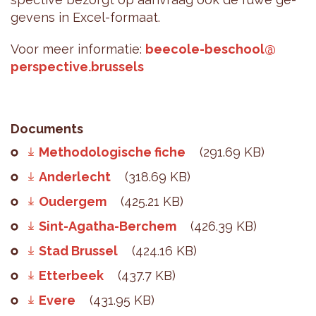
ge­vens in Excel-for­maat.
Voor meer in­for­ma­tie:
beeco­le-be­school@​
perspective.​brussels
Documents
Methodologische fiche
(291.69 KB)
Anderlecht
(318.69 KB)
Oudergem
(425.21 KB)
Sint-Agatha-Berchem
(426.39 KB)
Stad Brussel
(424.16 KB)
Etterbeek
(437.7 KB)
Evere
(431.95 KB)