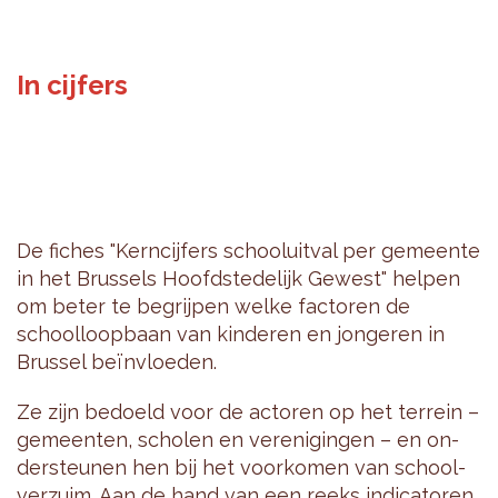
In cijfers
De fi­ches "Kern­cij­fers school­uit­val per ge­meen­te
in het Brus­sels Hoofd­ste­de­lijk Ge­west" hel­pen
om beter te be­grij­pen welke fac­to­ren de
school­loop­baan van kin­de­ren en jon­ge­ren in
Brus­sel beïnvloe­den.
Ze zijn be­doeld voor de ac­to­ren op het ter­rein –
ge­meen­ten, scho­len en ver­e­ni­gin­gen – en on­
der­steu­nen hen bij het voor­ko­men van school­
ver­zuim. Aan de hand van een reeks in­di­ca­to­ren