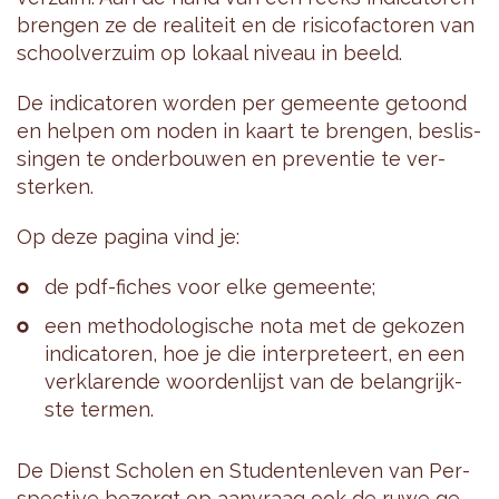
bren­gen ze de re­a­li­teit en de ri­si­co­fac­to­ren van
school­ver­zuim op lo­kaal ni­veau in beeld.
De in­di­ca­to­ren wor­den per ge­meen­te ge­toond
en hel­pen om noden in kaart te bren­gen, be­slis­
sin­gen te on­der­bou­wen en pre­ven­tie te ver­
ster­ken.
Op deze pa­gi­na vind je:
de pdf-fi­ches voor elke ge­meen­te;
een me­tho­do­lo­gi­sche nota met de ge­ko­zen
in­di­ca­to­ren, hoe je die in­ter­pre­teert, en een
ver­kla­ren­de woor­den­lijst van de be­lang­rijk­
ste ter­men.
De Dienst Scho­len en Stu­den­ten­le­ven van Per­
spec­ti­ve be­zorgt op aan­vraag ook de ruwe ge­