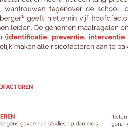
ie, wan­trou­wen te­gen­over de school, 
1
ber­ger
geeft niet­te­min vijf hoofd­fac­
nen lei­den. De ge­no­men maat­re­ge­len o
n (
iden­ti­fi­ca­tie, pre­ven­tie, in­ter­ven­t
­lijk maken alle ri­si­co­fac­to­ren aan te pak
CO­FAC­TO­REN
E­REN
flic­te
jon­gens geven hun stu­dies op dan meis­
gen, g