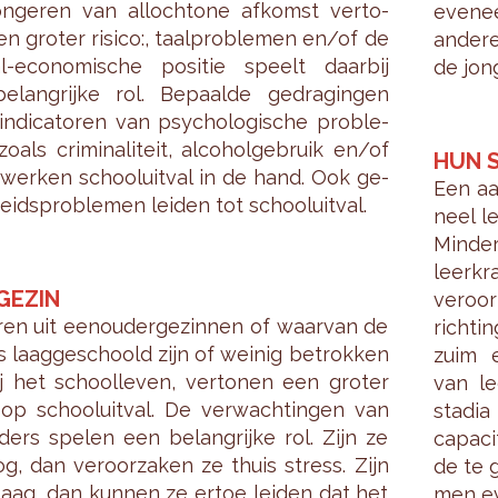
on­ge­ren van al­loch­to­ne af­komst ver­to­
even­ee
n gro­ter ri­si­co:, taal­pro­ble­men en/of de
an­de­r
aal-eco­no­mi­sche po­si­tie speelt daar­bij
de jon­
­lang­rij­ke rol. Be­paal­de ge­dra­gin­gen
n­di­ca­to­ren van psy­cho­lo­gi­sche pro­ble­
als cri­mi­na­li­teit, al­co­hol­ge­bruik en/of
HUN 
wer­ken school­uit­val in de hand. Ook ge­
Een aa
eids­pro­ble­men lei­den tot school­uit­val.
neel le
Min­der
leer­k
GEZIN
ver­oo
­ren uit een­ou­der­ge­zin­nen of waar­van de
rich­ti
s laag­ge­schoold zijn of wei­nig be­trok­ken
zuim en
ij het school­le­ven, ver­to­nen een gro­ter
van le
co op school­uit­val. De ver­wach­tin­gen van
sta­dia
ders spe­len een be­lang­rij­ke rol. Zijn ze
ca­pa­c
g, dan ver­oor­za­ken ze thuis stress. Zijn
de te g
laag, dan kun­nen ze ertoe lei­den dat het
men eve