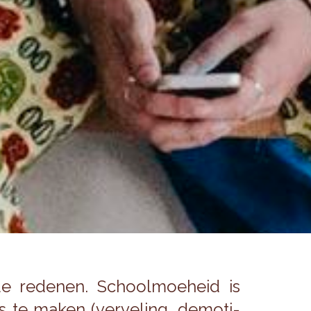
de re­de­nen. School­moe­heid is
s te maken (ver­ve­ling, de­mo­ti­