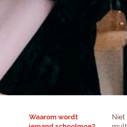
Waarom wordt
Niet
iemand schoolmoe?
mul­t