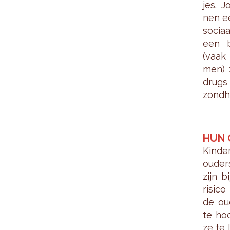
jes. J
nen ee
so­ci­
een be
(vaak i
men) zo
drugs 
zond­h
HUN 
Kin­de
ou­der
zijn b
ri­si­
de ou­
te hoo
ze te 