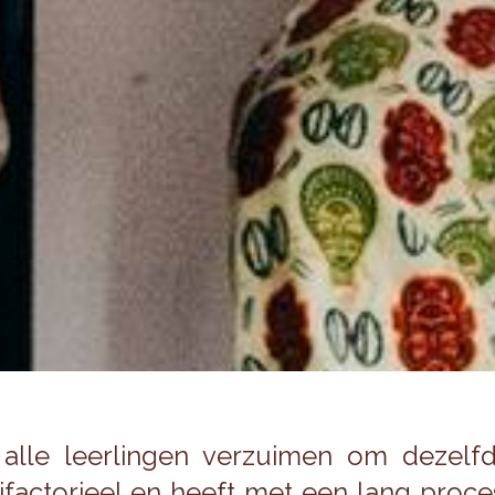
 alle leer­lin­gen ver­zui­men om de­zelf­
i­fac­to­ri­eel en heeft met een lang pro­ce