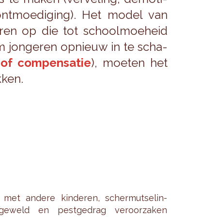
ont­moe­di­ging). Het model van
to­ren op die tot school­moe­heid
m jon­ge­ren op­nieuw in te scha­
ie of com­pen­sa­tie
), moe­ten het
­ken.
n met an­de­re kin­de­ren, scher­mut­se­lin­
e­weld en pest­ge­drag ver­oor­za­ken