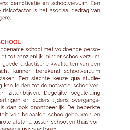
ns de­mo­ti­va­tie en school­ver­zuim. Een
e ri­si­co­fac­tor is het aso­ci­aal ge­drag van
ge­re.
SCHOOL
n­ge­na­me school met vol­doen­de per­so­
idt tot aan­zien­lijk min­der school­ver­zuim.
 goede di­dac­ti­sche kwa­li­tei­ten van een
racht kun­nen be­re­kend school­ver­zuim
r­za­ken. Een slech­te keuze qua stu­die­
ng kan lei­den tot de­mo­ti­va­tie, school­ver­
 zit­ten­blij­ven. De­ge­lij­ke be­ge­lei­ding
er­lin­gen en ou­ders tij­dens over­gangs­
 is dan ook on­ont­beer­lijk. De be­perk­te
i­teit van be­paal­de school­ge­bou­wen en
rote af­stand tus­sen school en thuis vor­
n­eens ri­si­co­fac­to­ren.