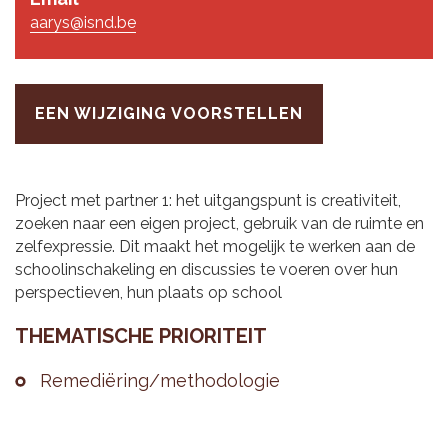
aarys@isnd.be
EEN WIJZIGING VOORSTELLEN
Project met partner 1: het uitgangspunt is creativiteit,
zoeken naar een eigen project, gebruik van de ruimte en
zelfexpressie. Dit maakt het mogelijk te werken aan de
schoolinschakeling en discussies te voeren over hun
perspectieven, hun plaats op school
THE­MA­TI­SCHE PRI­O­RI­TEIT
Re­me­diëring/me­tho­do­lo­gie