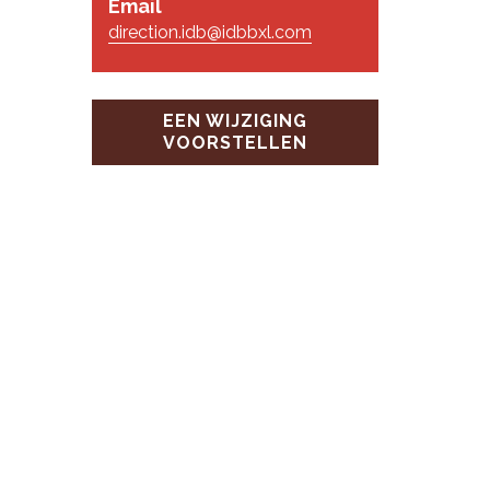
Email
direction.idb@idbbxl.com
EEN WIJZIGING
VOORSTELLEN