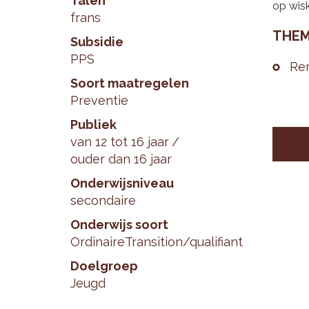
Talen
op wisk
frans
THE­M
Subsidie
PPS
Re­
Soort maatregelen
Preventie
Publiek
van 12 tot 16 jaar
ouder dan 16 jaar
Onderwijsniveau
secondaire
Onderwijs soort
Ordinaire
Transition/qualifiant
Doelgroep
Jeugd