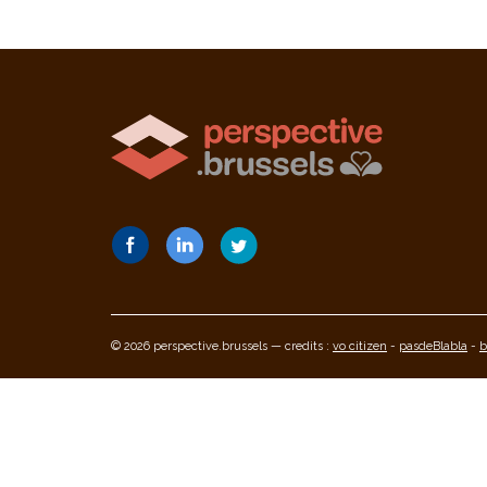
© 2026 perspective.brussels — credits :
vo citizen
-
pasdeBlabla
-
b