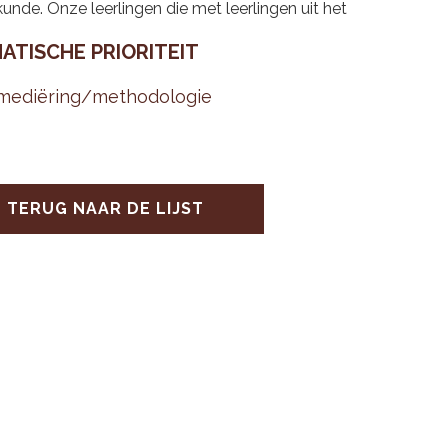
unde. Onze leerlingen die met leerlingen uit het
A­TI­SCHE PRI­O­RI­TEIT
me­diëring/me­tho­do­lo­gie
TERUG NAAR DE LIJST