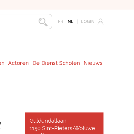
FR
NL
LOGIN
en
Actoren
De Dienst Scholen
Nieuws
Guldendallaan
r
1150 Sint-Pieters-Woluwe
r