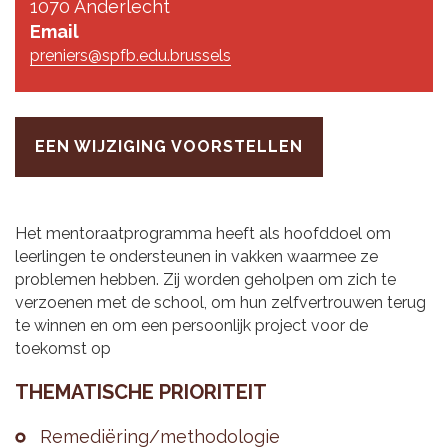
1070 Anderlecht
Email
preniers@spfb.edu.brussels
EEN WIJZIGING VOORSTELLEN
Het mentoraatprogramma heeft als hoofddoel om
leerlingen te ondersteunen in vakken waarmee ze
problemen hebben. Zij worden geholpen om zich te
verzoenen met de school, om hun zelfvertrouwen terug
te winnen en om een persoonlijk project voor de
toekomst op
THE­MA­TI­SCHE PRI­O­RI­TEIT
Re­me­diëring/me­tho­do­lo­gie