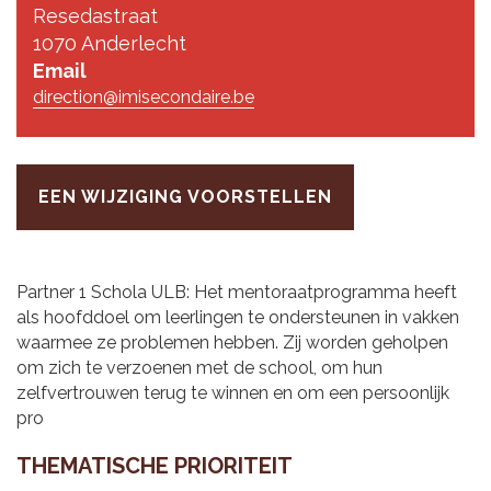
Resedastraat
1070 Anderlecht
Email
direction@imisecondaire.be
EEN WIJZIGING VOORSTELLEN
Partner 1 Schola ULB: Het mentoraatprogramma heeft
als hoofddoel om leerlingen te ondersteunen in vakken
waarmee ze problemen hebben. Zij worden geholpen
om zich te verzoenen met de school, om hun
zelfvertrouwen terug te winnen en om een persoonlijk
pro
THE­MA­TI­SCHE PRI­O­RI­TEIT