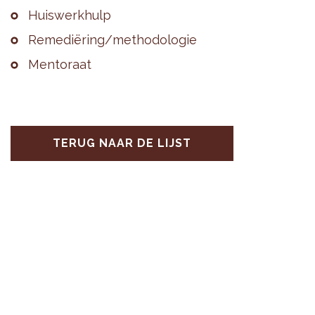
Huis­werk­hulp
Re­me­diëring/me­tho­do­lo­gie
Men­to­raat
TERUG NAAR DE LIJST