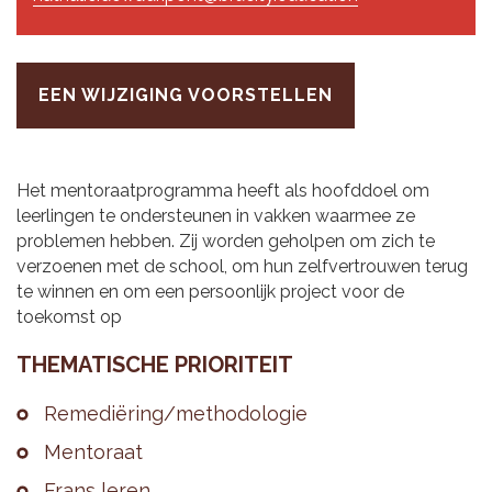
EEN WIJZIGING VOORSTELLEN
Het mentoraatprogramma heeft als hoofddoel om
leerlingen te ondersteunen in vakken waarmee ze
problemen hebben. Zij worden geholpen om zich te
verzoenen met de school, om hun zelfvertrouwen terug
te winnen en om een persoonlijk project voor de
toekomst op
THE­MA­TI­SCHE PRI­O­RI­TEIT
Re­me­diëring/me­tho­do­lo­gie
Men­to­raat
Frans leren