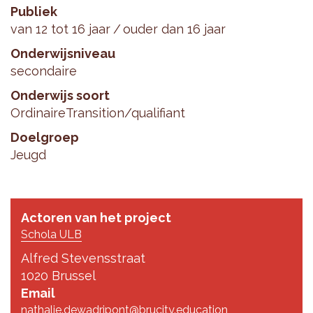
Publiek
van 12 tot 16 jaar
ouder dan 16 jaar
Onderwijsniveau
secondaire
Onderwijs soort
Ordinaire
Transition/qualifiant
Doelgroep
Jeugd
Actoren van het project
Schola ULB
Alfred Stevensstraat
1020 Brussel
Email
nathalie.dewadripont@brucity.education