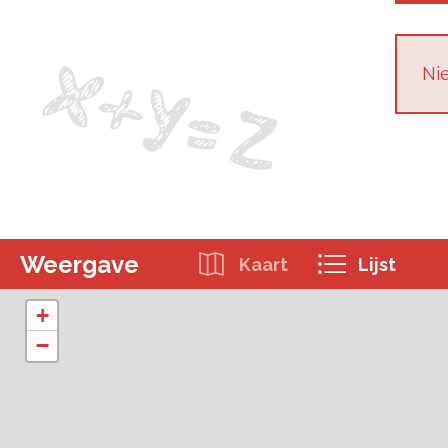
Nie
Weergave
Kaart
Lijst
+
−