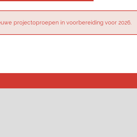
u­we pro­jec­top­roe­pen in voor­be­rei­ding voor 2026.