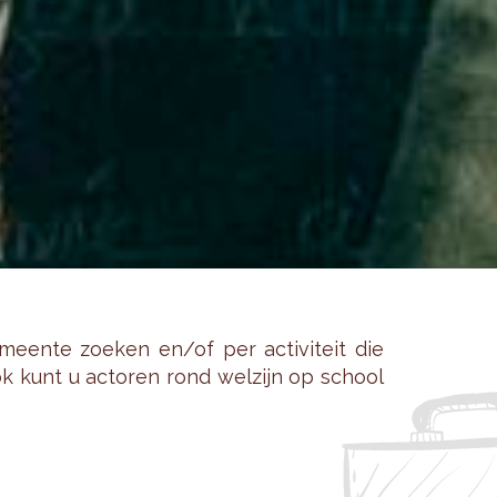
een­te zoe­ken en/of per ac­ti­vi­teit die
 Ook kunt u ac­to­ren rond wel­zijn op school