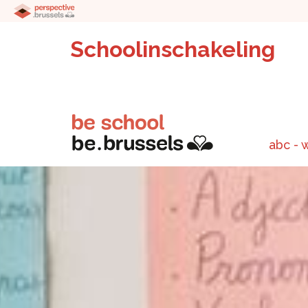
Schoolinschakeling
abc - 