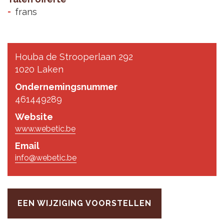
frans
Houba de Strooperlaan 292
1020 Laken
Ondernemingsnummer
461449289
Website
www.webetic.be
Email
info@webetic.be
EEN WIJZIGING VOORSTELLEN