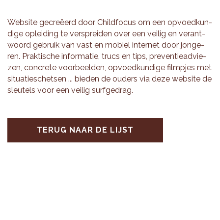
Web­si­te gecreëerd door Child­fo­cus om een op­voed­kun­
di­ge op­lei­ding te ver­sprei­den over een vei­lig en ver­ant­
woord ge­bruik van vast en mo­biel in­ter­net door jon­ge­
ren. Prak­ti­sche in­for­ma­tie, trucs en tips, pre­ven­tie­ad­vie­
zen, con­cre­te voor­beel­den, op­voed­kun­di­ge film­pjes met
si­tu­a­tie­schet­sen ... bie­den de ou­ders via deze web­si­te de
sleu­tels voor een vei­lig surf­ge­drag.
TERUG NAAR DE LIJST