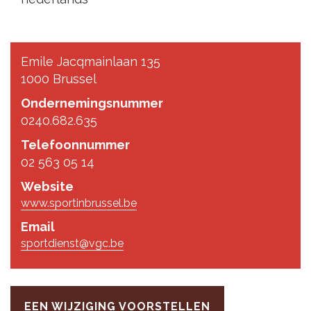
Emile Jacqmainlaan 135
1000 Brussel
Ondernemingsnummer
0240.682.635
Telefoonnummer
02 563 05 14
Website
www.sportinbrussel.be
Email
sportdienst@vgc.be
EEN WIJZIGING VOORSTELLEN