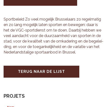
Sport­be­leid Zo veel mo­ge­lijk Brus­se­laars zo re­gel­ma­tig
en zo lang mo­ge­lijk laten spor­ten en be­we­gen: daar is
het de VGC-sport­dienst om te doen. Daar­bij heb­ben we
veel aan­dacht voor de duur­zaam­heid van spor­ten in de
stad, voor de kwa­li­teit van de om­ka­de­ring en de be­ge­lei­
ding, en voor de toe­gan­ke­lijk­heid en de va­ri­a­tie van het
Ne­der­lands­ta­li­ge sport­aan­bod in Brus­sel.
TERUG NAAR DE LIJST
PROJETS