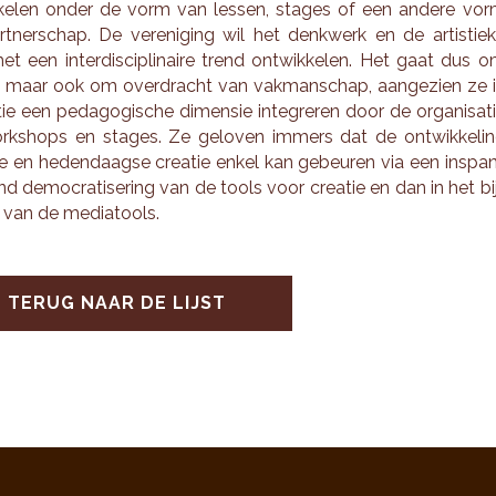
­ke­len onder de vorm van les­sen, sta­ges of een an­de­re vo
t­ner­schap. De ver­e­ni­ging wil het denk­werk en de ar­tis­tie­
et een in­ter­dis­ci­pli­nai­re trend ont­wik­ke­len. Het gaat dus 
ie, maar ook om over­dracht van vak­man­schap, aan­ge­zien ze 
e een pe­da­go­gi­sche di­men­sie in­te­gre­ren door de or­ga­ni­sa­t
k­shops en sta­ges. Ze ge­lo­ven
im­mers dat de ont­wik­ke­li
je en he­den­daag­se cre­a­tie enkel kan ge­beu­ren via een in­spa
d de­mo­cra­ti­se­ring van de tools voor cre­a­tie en dan in het bi
 van de me­di­atools.
TERUG NAAR DE LIJST