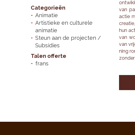
ont­wik
Categorieën
van par
Animatie
actie m
Artistieke en culturele
cre­a­t
animatie
hun acti
van wor
Steun aan de projecten /
van vri
Subsidies
ning ron
Talen offerte
zon­der
frans