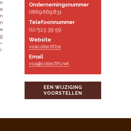
rm
Ondernemingsnummer
ke
0869.669.831
om
Telefoonnummer
in
02/513 39 59
ie
ng
Website
n­
voacollectif.be
j­
Email
voa@collectifs.net
EEN WIJZIGING
VOORSTELLEN