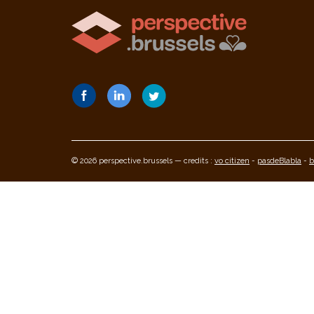
© 2026 perspective.brussels — credits :
vo citizen
-
pasdeBlabla
-
b