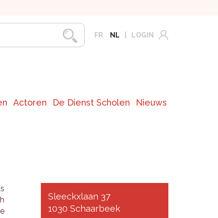
FR
NL
LOGIN
en
Actoren
De Dienst Scholen
Nieuws
as
Sleeckxlaan 37
ch
1030 Schaarbeek
te