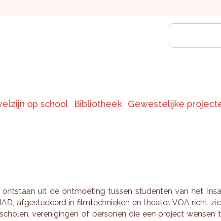
welzijn op school
Bibliotheek
Gewestelijke project
ont­staan uit de ont­moe­ting tus­sen stu­den­ten van het Ins
AD, af­ge­stu­deerd in film­tech­nie­ken en the­a­ter. VOA richt zi
scho­len, ver­e­ni­gin­gen of per­so­nen die een pro­ject wen­sen 