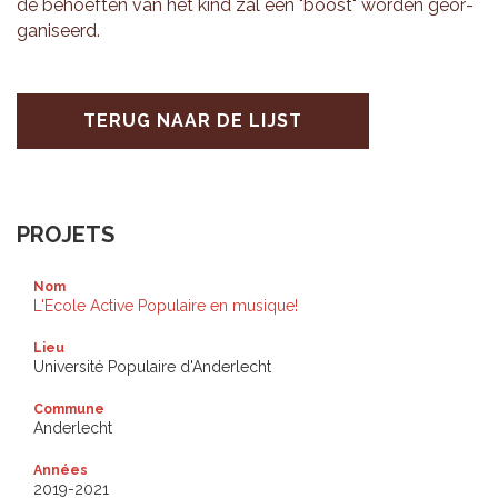
de be­hoef­ten van het kind zal een "boost" wor­den ge­or­
ga­ni­seerd.
TERUG NAAR DE LIJST
PROJETS
Nom
L'Ecole Active Populaire en musique!
Lieu
Université Populaire d'Anderlecht
Commune
Anderlecht
Années
2019-2021