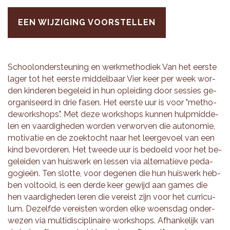
EEN WIJZIGING VOORSTELLEN
School­on­der­steu­ning en werk­me­tho­diek Van het eer­ste
lager tot het eer­ste mid­del­baar Vier keer per week wor­
den kin­de­ren be­ge­leid in hun op­lei­ding door ses­sies ge­
or­ga­ni­seerd in drie fasen. Het eer­ste uur is voor "me­tho­
de­work­shops". Met deze work­shops kun­nen hulp­mid­de­
len en vaar­dig­he­den wor­den ver­wor­ven die au­to­no­mie,
mo­ti­va­tie en de zoek­tocht naar het leer­ge­voel van een
kind be­vor­de­ren. Het twee­de uur is be­doeld voor het be­
ge­lei­den van huis­werk en les­sen via al­ter­na­tie­ve pe­da­
go­gieën. Ten slot­te, voor de­ge­nen die hun huis­werk heb­
ben vol­tooid, is een derde keer ge­wijd aan games die
hen vaar­dig­he­den leren die ver­eist zijn voor het cur­ri­cu­
lum. De­zelf­de ver­eis­ten wor­den elke woens­dag on­der­
we­zen via mul­ti­dis­ci­pli­nai­re work­shops. Af­han­ke­lijk van