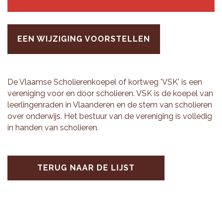
EEN WIJZIGING VOORSTELLEN
De Vlaam­se Scho­lie­ren­koe­pel of kort­weg 'VSK' is een
ver­e­ni­ging voor en door scho­lie­ren. VSK is de koe­pel van
leer­lin­gen­ra­den in Vlaan­de­ren en de stem van scho­lie­ren
over on­der­wijs. Het be­stuur van de ver­e­ni­ging is vol­le­dig
in han­den van scho­lie­ren.
TERUG NAAR DE LIJST