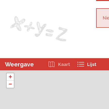
Nie
Weergave
Kaart
Lijst
+
−