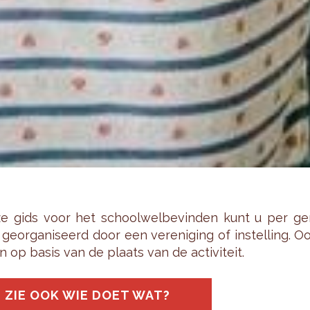
e gids voor het school­wel­be­vin­den kunt u per ge­m
ge­or­ga­ni­seerd door een ver­e­ni­ging of in­stel­ling.
n op basis van de plaats van de ac­ti­vi­teit.
ZIE OOK WIE DOET WAT?