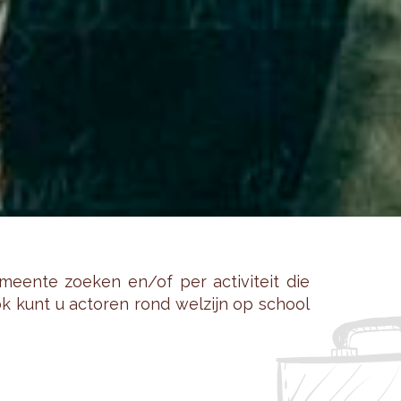
een­te zoe­ken en/of per ac­ti­vi­teit die
 Ook kunt u ac­to­ren rond wel­zijn op school