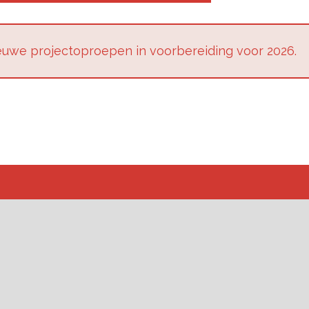
u­we pro­jec­top­roe­pen in voor­be­rei­ding voor 2026.