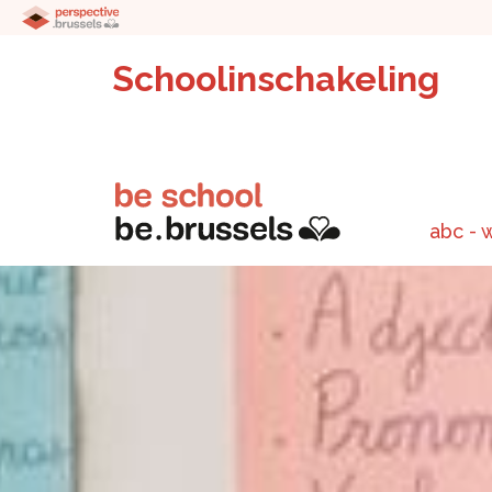
Schoolinschakeling
abc - 