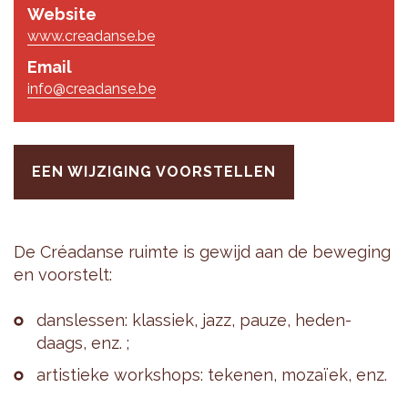
Website
www.creadanse.be
Email
info@creadanse.be
EEN WIJZIGING VOORSTELLEN
De Créadan­se ruim­te is ge­wijd aan de be­we­ging
en voor­stelt:
dans­les­sen: klas­siek, jazz, pauze, he­den­
daags, enz. ;
ar­tis­tie­ke work­shops: te­ke­nen, mozaïek, enz.