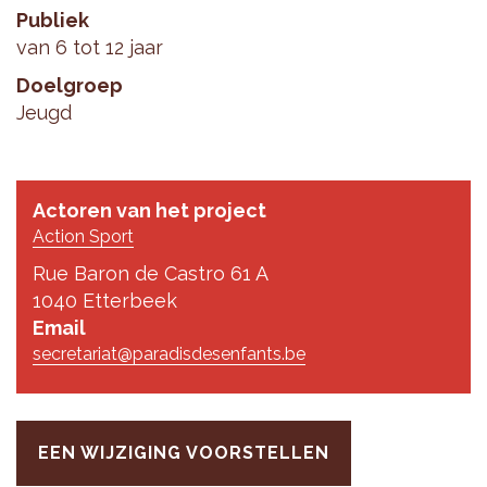
Publiek
van 6 tot 12 jaar
Doelgroep
Jeugd
Actoren van het project
Action Sport
Rue Baron de Castro 61 A
1040 Etterbeek
Email
secretariat@paradisdesenfants.be
EEN WIJZIGING VOORSTELLEN