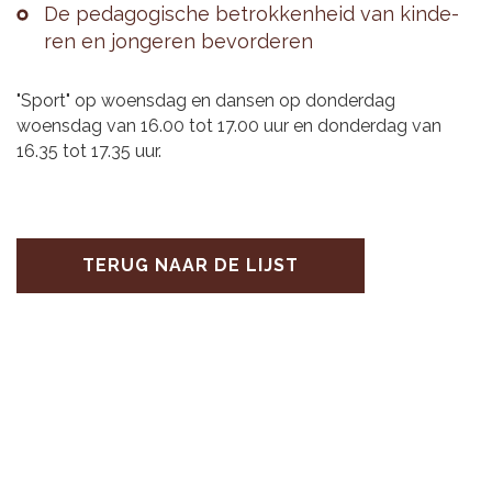
De pe­da­go­gi­sche be­trok­ken­heid van kin­de­
ren en jon­ge­ren be­vor­de­ren
"Sport" op woensdag en dansen op donderdag
woensdag van 16.00 tot 17.00 uur en donderdag van
16.35 tot 17.35 uur.
TERUG NAAR DE LIJST