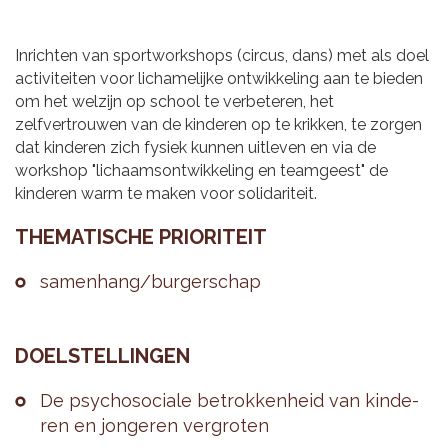
Inrichten van sportworkshops (circus, dans) met als doel
activiteiten voor lichamelijke ontwikkeling aan te bieden
om het welzijn op school te verbeteren, het
zelfvertrouwen van de kinderen op te krikken, te zorgen
dat kinderen zich fysiek kunnen uitleven en via de
workshop "lichaamsontwikkeling en teamgeest" de
kinderen warm te maken voor solidariteit.
THE­MA­TI­SCHE PRI­O­RI­TEIT
sa­men­hang/bur­ger­schap
DOEL­STEL­LIN­GEN
De psy­cho­so­ci­a­le be­trok­ken­heid van kin­de­
ren en jon­ge­ren ver­gro­ten