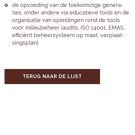
de op­voe­ding van de toe­kom­sti­ge ge­ne­ra­
ties, onder an­de­re via edu­ca­tie­ve tools en de
or­ga­ni­sa­tie van op­lei­din­gen rond de tools
voor mi­li­eu­be­heer (au­dits, ISO 14001, EMAS,
ef­fi­ciënt be­heer­sys­teem op maat, ver­plaat­
sings­plan).
TERUG NAAR DE LIJST