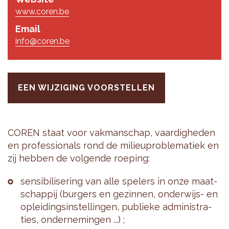
www.coren.be
Email
info@coren.be
EEN WIJZIGING VOORSTELLEN
COREN staat voor vak­man­schap, vaar­dig­he­den
en pro­fes­si­o­nals rond de mi­li­eu­pro­ble­ma­tiek en
zij heb­ben de vol­gen­de roe­ping:
sen­si­bi­li­se­ring van alle spe­lers in onze maat­
schap­pij (bur­gers en ge­zin­nen, on­der­wijs- en
op­lei­dings­in­stel­lin­gen, pu­blie­ke ad­mi­ni­stra­
ties, on­der­ne­min­gen ...) ;