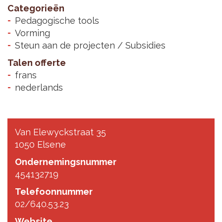
Categorieën
Pedagogische tools
Vorming
Steun aan de projecten / Subsidies
Talen offerte
frans
nederlands
Van Elewyckstraat 35
1050 Elsene
Ondernemingsnummer
454132719
Telefoonnummer
02/640.53.23
Website