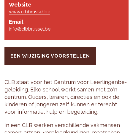
Website
www.clbbrussel.be
Email
info@clbbrussel.be
EEN WIJZIGING VOORSTELLEN
CLB staat voor het Cen­trum voor Leer­lin­gen­be­
ge­lei­ding. Elke school werkt samen met zo'n
cen­trum. Ou­ders, le­ra­ren, di­rec­ties en ook de
kin­de­ren of jon­ge­ren zelf kun­nen er te­recht
voor in­for­ma­tie, hulp en be­ge­lei­ding.
In een CLB wer­ken ver­schil­len­de vak­men­sen
samen: art­sen, ver­pleeg­kun­di­gen, maat­schap­