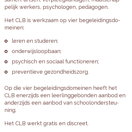
pe­lijk wer­kers, psy­cho­lo­gen, pe­da­go­gen.
Het CLB is werk­zaam op vier be­ge­lei­dings­do­
mei­nen:
leren en stu­de­ren;
on­der­wijs­loop­baan;
psy­chisch en so­ci­aal func­ti­o­ne­ren;
pre­ven­tie­ve ge­zond­heids­zorg.
Op die vier be­ge­lei­dings­do­mei­nen heeft het
CLB ener­zijds een leer­ling­ge­bon­den aan­bod en
an­der­zijds een aan­bod van school­on­der­steu­
ning.
Het CLB werkt gra­tis en dis­creet.