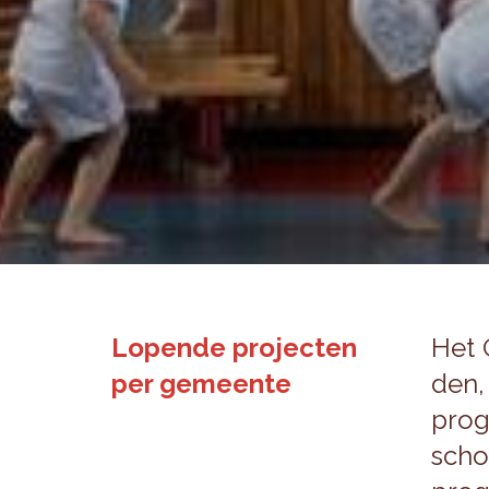
Lopende projecten
Het G
per gemeente
den,
pro­g
scho­