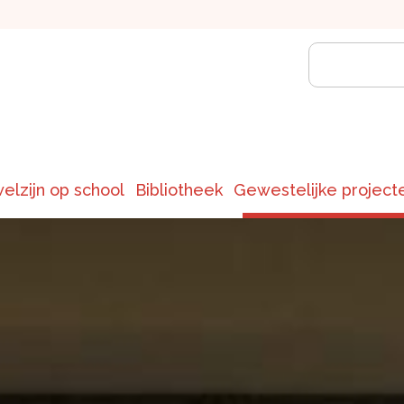
welzijn op school
Bibliotheek
Gewestelijke project