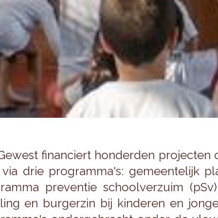
e­west fi­nan­ciert hon­der­den pro­jec­te
 via drie pro­gram­ma's: ge­meen­te­lijk p
ram­ma pre­ven­tie school­ver­zuim (pSv), be
ling en bur­ger­zin bij kin­de­ren en jon­