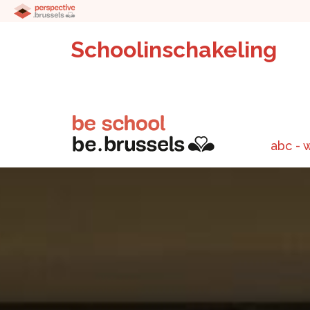
Schoolinschakeling
abc - 