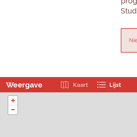
pro­
Stu­d
Nie
Weergave
Kaart
Lijst
+
−