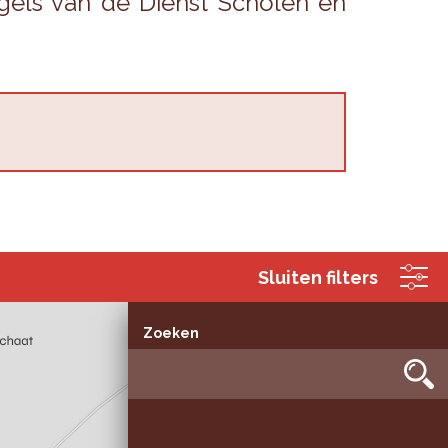
­gels van de Dienst Scho­len en
Sluiten filters
Zoeken