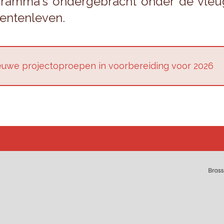
gram­ma's on­der­ge­bracht onder de vleu
en­ten­le­ven.
u­we pro­jec­top­roe­pen in voor­be­rei­ding voor 2026