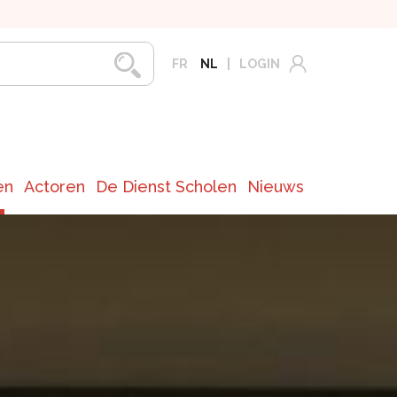
FR
NL
LOGIN
en
Actoren
De Dienst Scholen
Nieuws