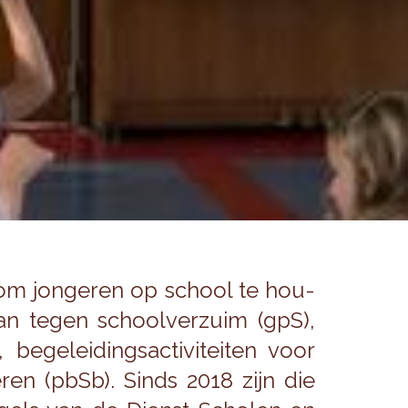
n om jon­ge­ren op school te hou­
lan tegen school­ver­zuim (gpS),
­ge­lei­dings­ac­ti­vi­tei­ten voor
ge­ren (pbSb). Sinds 2018 zijn die