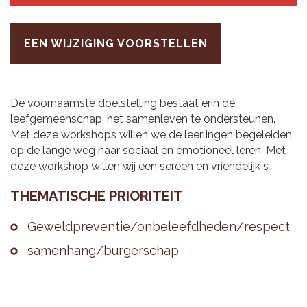
EEN WIJZIGING VOORSTELLEN
De voornaamste doelstelling bestaat erin de
leefgemeenschap, het samenleven te ondersteunen.
Met deze workshops willen we de leerlingen begeleiden
op de lange weg naar sociaal en emotioneel leren. Met
deze workshop willen wij een sereen en vriendelijk s
THE­MA­TI­SCHE PRI­O­RI­TEIT
Ge­weld­pre­ven­tie/on­be­leefd­he­den/res­pect
sa­men­hang/bur­ger­schap