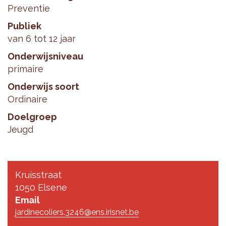
Preventie
Publiek
van 6 tot 12 jaar
Onderwijsniveau
primaire
Onderwijs soort
Ordinaire
Doelgroep
Jeugd
Kruisstraat
1050 Elsene
Email
jardinecoliers.3246@ens.irisnet.be