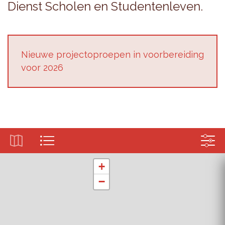
Dienst Scho­len en Stu­den­ten­le­ven.
Nieu­we pro­jec­top­roe­pen in voor­be­rei­ding
voor 2026
+
−