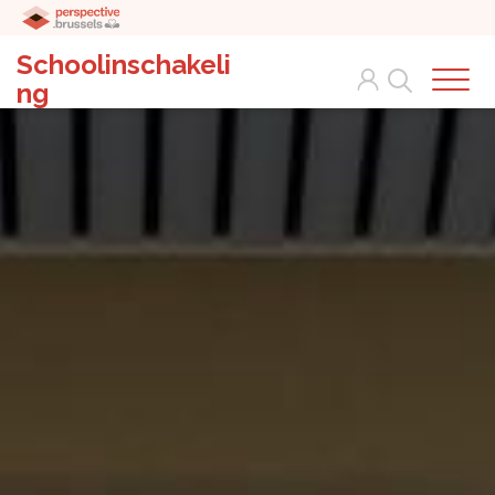
Schoolinschakeli
Search
ng