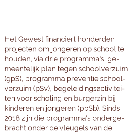
Het Ge­west fi­nan­ciert hon­der­den
pro­jec­ten om jon­ge­ren op school te
hou­den, via drie pro­gram­ma's: ge­
meen­te­lijk plan tegen school­ver­zuim
(gpS), pro­gram­ma pre­ven­tie school­
ver­zuim (pSv), be­ge­lei­dings­ac­ti­vi­tei­
ten voor scho­ling en bur­ger­zin bij
kin­de­ren en jon­ge­ren (pbSb). Sinds
2018 zijn die pro­gram­ma's on­der­ge­
bracht onder de vleu­gels van de