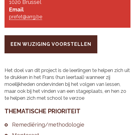
1020 Brussel
Email
prefet@arrg.be
EEN WIJZIGING VOORSTELLEN
Het doel van dit project is de leerlingen te helpen zich uit
te drukken in het Frans (hun leertaal) wanneer zij
moeilijkheden ondervinden bij het volgen van lessen,
maar ook bij het vinden van een stageplaats, en hen zo
te helpen zich met school te verzoe
THE­MA­TI­SCHE PRI­O­RI­TEIT
Re­me­diëring/me­tho­do­lo­gie