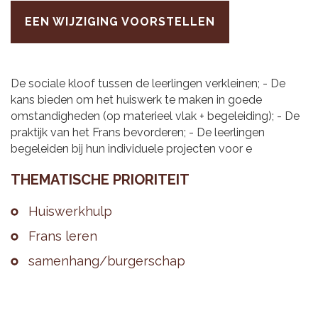
EEN WIJZIGING VOORSTELLEN
De sociale kloof tussen de leerlingen verkleinen; - De
kans bieden om het huiswerk te maken in goede
omstandigheden (op materieel vlak + begeleiding); - De
praktijk van het Frans bevorderen; - De leerlingen
begeleiden bij hun individuele projecten voor e
THE­MA­TI­SCHE PRI­O­RI­TEIT
Huis­werk­hulp
Frans leren
sa­men­hang/bur­ger­schap