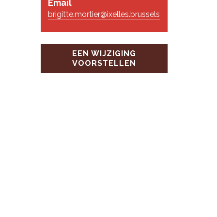
Email
brigitte.mortier@ixelles.brussels
EEN WIJZIGING
VOORSTELLEN