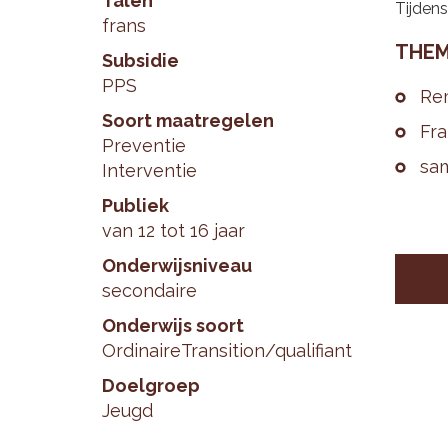
Talen
Tijden
frans
THE­M
Subsidie
PPS
Re­
Soort maatregelen
Fra
Preventie
sa­
Interventie
Publiek
van 12 tot 16 jaar
Onderwijsniveau
secondaire
Onderwijs soort
Ordinaire
Transition/qualifiant
Doelgroep
Jeugd