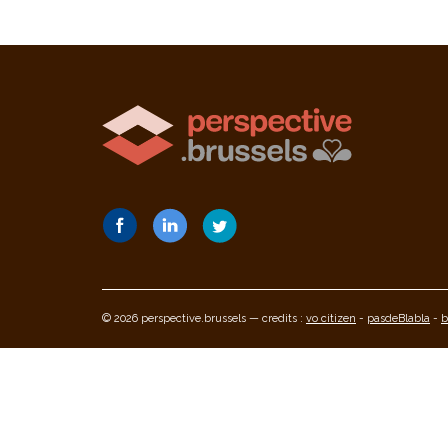
© 2026 perspective.brussels — credits :
vo citizen
-
pasdeBlabla
-
b