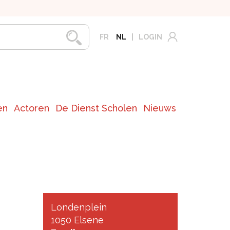
FR
NL
LOGIN
en
Actoren
De Dienst Scholen
Nieuws
Londenplein
1050 Elsene
.