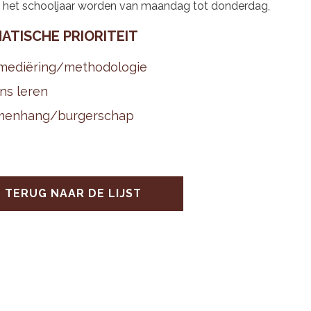
s het schooljaar worden van maandag tot donderdag,
A­TI­SCHE PRI­O­RI­TEIT
me­diëring/me­tho­do­lo­gie
ns leren
men­hang/bur­ger­schap
TERUG NAAR DE LIJST