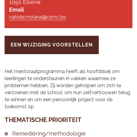
1050 Elsene
Email
nahide.molana@csmc.be
EEN WIJZIGING VOORSTELLEN
Het mentoraatprogramma heeft als hoofddoel om
leerlingen te ondersteunen in vakken waarmee ze
problemen hebben. Zij worden geholpen om zich te
verzoenen met de school, om hun zelfvertrouwen terug
te winnen en om een persoonlijk project voor de
toekomst op
THE­MA­TI­SCHE PRI­O­RI­TEIT
Re­me­diëring/me­tho­do­lo­gie