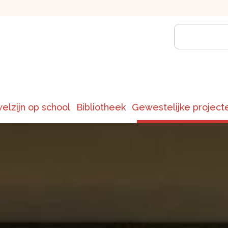
welzijn op school
Bibliotheek
Gewestelijke project