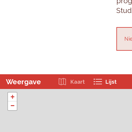
pro­
Stu­d
Nie
Weergave
Kaart
Lijst
+
−