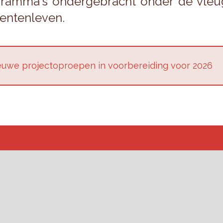
gram­ma's on­der­ge­bracht onder de vleu
en­ten­le­ven.
u­we pro­jec­top­roe­pen in voor­be­rei­ding voor 2026