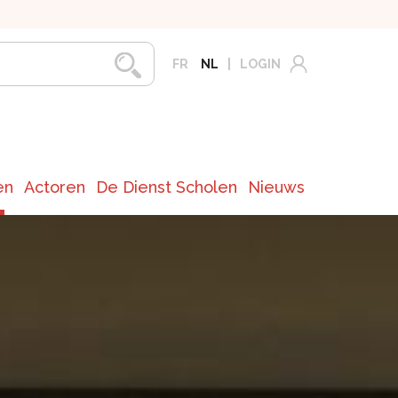
FR
NL
LOGIN
en
Actoren
De Dienst Scholen
Nieuws