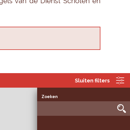
­gels van de Dienst Scho­len en
Sluiten filters
Zoeken