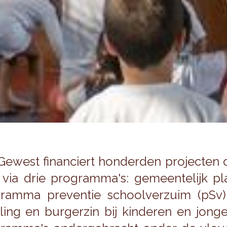
e­west fi­nan­ciert hon­der­den pro­jec­te
 via drie pro­gram­ma's: ge­meen­te­lijk p
ram­ma pre­ven­tie school­ver­zuim (pSv), be
ling en bur­ger­zin bij kin­de­ren en jon­