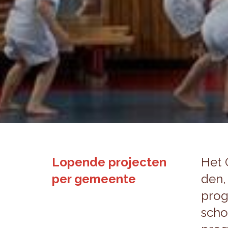
Lopende projecten
Het G
per gemeente
den,
pro­g
scho­