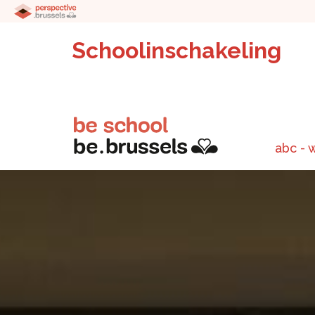
Schoolinschakeling
abc - 