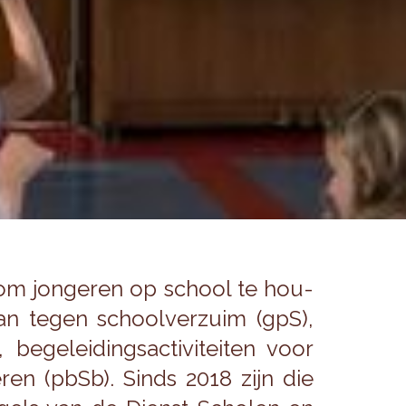
n om jon­ge­ren op school te hou­
lan tegen school­ver­zuim (gpS),
­ge­lei­dings­ac­ti­vi­tei­ten voor
ge­ren (pbSb). Sinds 2018 zijn die