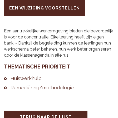
EEN WIJZIGING VOORSTELLEN
Een aantrekkelijke werkomgeving bieden die bevorderlijk
is voor de concentratie. Elke leerling heeft zijn eigen
bank. - Dankzij de begeleiding kunnen de leerlingen hun
werkschema beter beheren, hun werk beter organiseren
door de klassenagenda in alle rus
THE­MA­TI­SCHE PRI­O­RI­TEIT
Huis­werk­hulp
Re­me­diëring/me­tho­do­lo­gie
TERUG NAAR DE LIJST