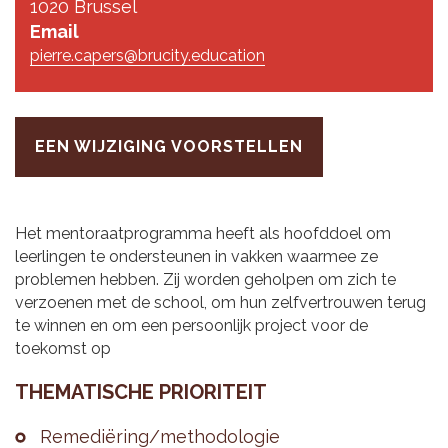
1020 Brussel
Email
pierre.capers@brucity.education
EEN WIJZIGING VOORSTELLEN
Het mentoraatprogramma heeft als hoofddoel om
leerlingen te ondersteunen in vakken waarmee ze
problemen hebben. Zij worden geholpen om zich te
verzoenen met de school, om hun zelfvertrouwen terug
te winnen en om een persoonlijk project voor de
toekomst op
THE­MA­TI­SCHE PRI­O­RI­TEIT
Re­me­diëring/me­tho­do­lo­gie