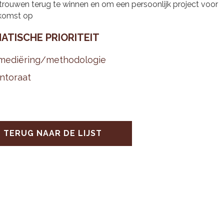
trouwen terug te winnen en om een persoonlijk project voor
komst op
A­TI­SCHE PRI­O­RI­TEIT
me­diëring/me­tho­do­lo­gie
­to­raat
TERUG NAAR DE LIJST