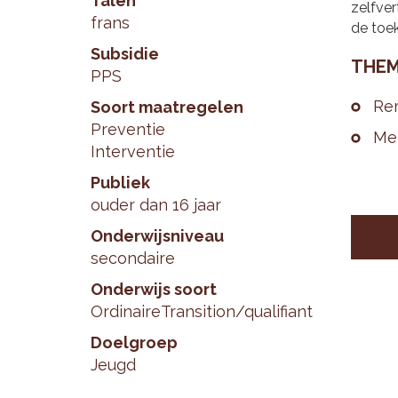
Talen
zelfver
frans
de toe
Subsidie
THE­M
PPS
Re­
Soort maatregelen
Preventie
Men
Interventie
Publiek
ouder dan 16 jaar
Onderwijsniveau
secondaire
Onderwijs soort
Ordinaire
Transition/qualifiant
Doelgroep
Jeugd