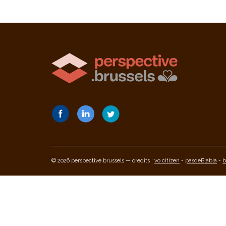
© 2026 perspective.brussels — credits :
vo citizen
-
pasdeBlabla
-
b