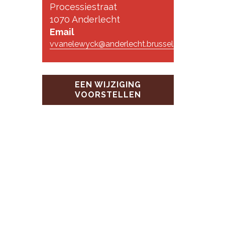
Processiestraat
1070 Anderlecht
Email
vvanelewyck@anderlecht.brussels
EEN WIJZIGING
VOORSTELLEN