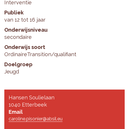
Interventie
Publiek
van 12 tot 16 jaar
Onderwijsniveau
secondaire
Onderwijs soort
Ordinaire
Transition/qualifiant
Doelgroep
Jeugd
Hansen Soulielaan
1040 Etterbeek
Email
caroline.pisonier@absil.eu