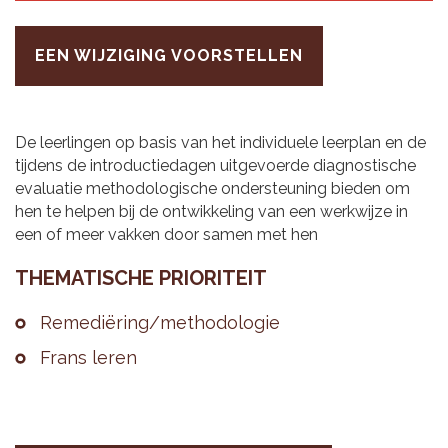
EEN WIJZIGING VOORSTELLEN
De leerlingen op basis van het individuele leerplan en de
tijdens de introductiedagen uitgevoerde diagnostische
evaluatie methodologische ondersteuning bieden om
hen te helpen bij de ontwikkeling van een werkwijze in
een of meer vakken door samen met hen
THE­MA­TI­SCHE PRI­O­RI­TEIT
Re­me­diëring/me­tho­do­lo­gie
Frans leren