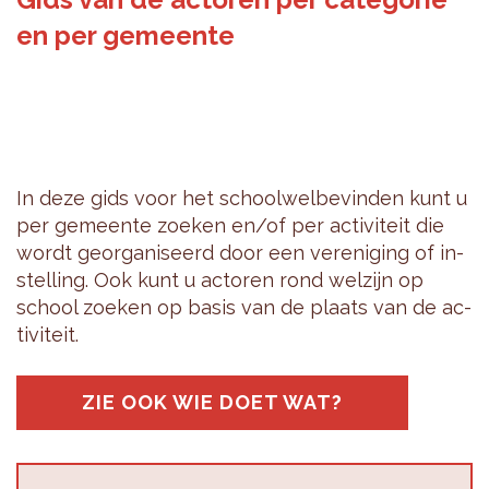
en per gemeente
In deze gids voor het school­wel­be­vin­den kunt u
per ge­meen­te zoe­ken en/of per ac­ti­vi­teit die
wordt ge­or­ga­ni­seerd door een ver­e­ni­ging of in­
stel­ling. Ook kunt u ac­to­ren rond wel­zijn op
school zoe­ken op basis van de plaats van de ac­
ti­vi­teit.
ZIE OOK WIE DOET WAT?