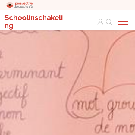
Schoolinschakeli
Search
ng