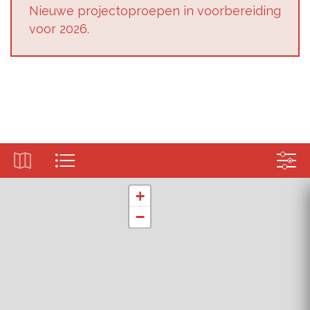
Nieu­we pro­jec­top­roe­pen in voor­be­rei­ding
voor 2026.
+
−