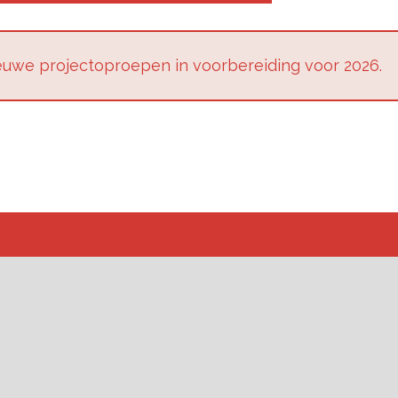
u­we pro­jec­top­roe­pen in voor­be­rei­ding voor 2026.