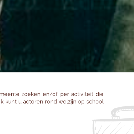
een­te zoe­ken en/of per ac­ti­vi­teit die
 Ook kunt u ac­to­ren rond wel­zijn op school