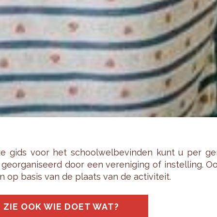
e gids voor het school­wel­be­vin­den kunt u per ge­m
ge­or­ga­ni­seerd door een ver­e­ni­ging of in­stel­ling.
n op basis van de plaats van de ac­ti­vi­teit.
ZIE OOK WIE DOET WAT?