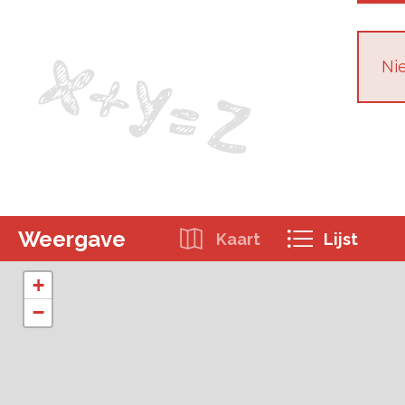
Nie
Weergave
Kaart
Lijst
+
−