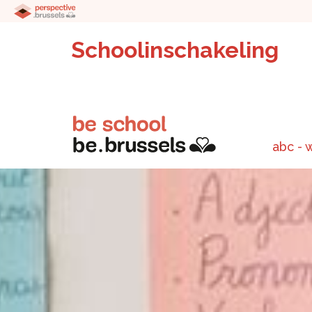
Schoolinschakeling
abc - 