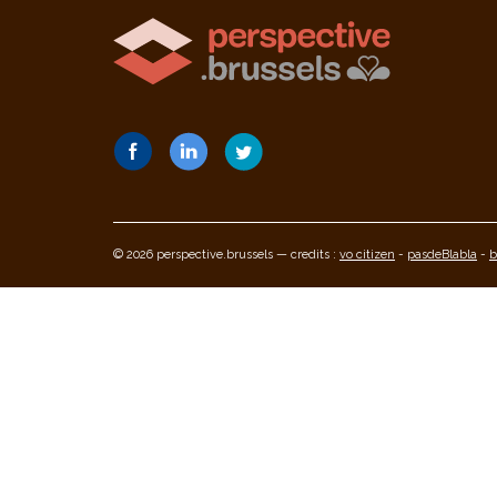
© 2026 perspective.brussels — credits :
vo citizen
-
pasdeBlabla
-
b