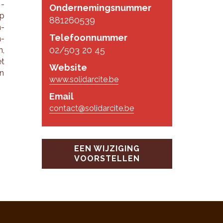
 -
Ondernemingsnummer
op
881260539
n­
Telefoonnummer
n­
02/503 20 45
n,
et
Website
en
www.solidarcite.be
Email
contact@solidarcite.be
EEN WIJZIGING
VOORSTELLEN