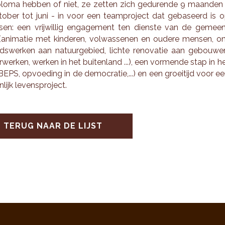
plo­ma heb­ben of niet, ze zet­ten zich ge­du­ren­de 9 maan­den
to­ber tot juni - in voor een team­pro­ject dat ge­ba­seerd is 
sen: een vrij­wil­lig en­ga­ge­ment ten dien­ste van de ge­mee
ani­ma­tie met kin­de­ren, vol­was­se­nen en ou­de­re men­sen, o
ds­wer­ken aan na­tuur­ge­bied, lich­te re­no­va­tie aan ge­bou­we
r­wer­ken, wer­ken in het bui­ten­land ...), een vor­men­de stap in h
BEPS, op­voe­ding in de de­mo­cra­tie,...) en een groei­tijd voor e
­lijk le­venspro­ject.
TERUG NAAR DE LIJST