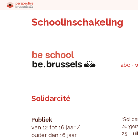
Schoolinschakeling
abc - 
Solidarcité
Publiek
“So­li­da
bur­ger
van 12 tot 16 jaar
25 - uit
ouder dan 16 jaar