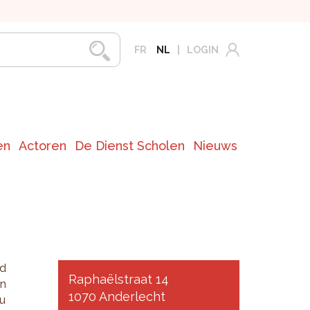
FR
NL
LOGIN
en
Actoren
De Dienst Scholen
Nieuws
nd
Raphaëlstraat 14
en
1070 Anderlecht
nu