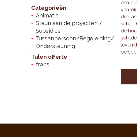
een di­
Categorieën
van ok­
Animatie
drie as
Steun aan de projecten /
schap (
Subsidies
der­hou
schil­de
Tussenpersoon/Begeleiding/
leven (
Ondersteuning
per­soon
Talen offerte
frans