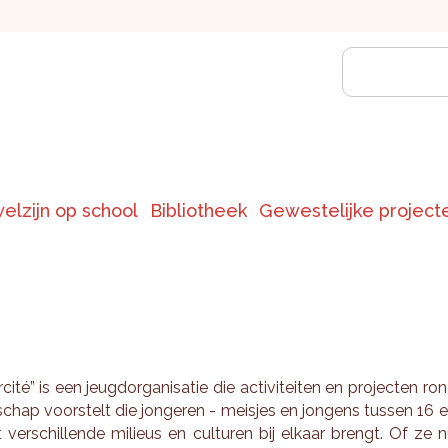
welzijn op school
Bibliotheek
Gewestelijke project
r­cité” is een jeugd­or­ga­ni­sa­tie die ac­ti­vi­tei­ten en pro­jec­ten ro
­schap voor­stelt die jon­ge­ren - meis­jes en jon­gens tus­sen 16 
 ver­schil­len­de mi­li­eus en cul­tu­ren bij el­kaar brengt. Of ze 