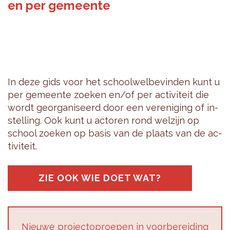
en per gemeente
In deze gids voor het school­wel­be­vin­den kunt u
per ge­meen­te zoe­ken en/of per ac­ti­vi­teit die
wordt ge­or­ga­ni­seerd door een ver­e­ni­ging of in­
stel­ling. Ook kunt u ac­to­ren rond wel­zijn op
school zoe­ken op basis van de plaats van de ac­
ti­vi­teit.
ZIE OOK WIE DOET WAT?
Nieu­we pro­jec­top­roe­pen in voor­be­rei­ding