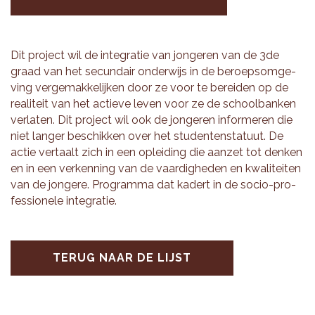
Dit pro­ject wil de in­te­gra­tie van jon­ge­ren van de 3de
graad van het se­cun­dair on­der­wijs in de be­roepsom­ge­
ving ver­ge­mak­ke­lij­ken door ze voor te be­rei­den op de
re­a­li­teit van het ac­tie­ve leven voor ze de school­ban­ken
ver­la­ten. Dit pro­ject wil ook de jon­ge­ren in­for­me­ren die
niet lan­ger be­schik­ken over het stu­den­ten­sta­tuut. De
actie ver­taalt zich in een op­lei­ding die aan­zet tot den­ken
en in een ver­ken­ning van de vaar­dig­he­den en kwa­li­tei­ten
van de jon­ge­re. Pro­gram­ma dat ka­dert in de socio-pro­
fes­si­o­ne­le in­te­gra­tie.
TERUG NAAR DE LIJST