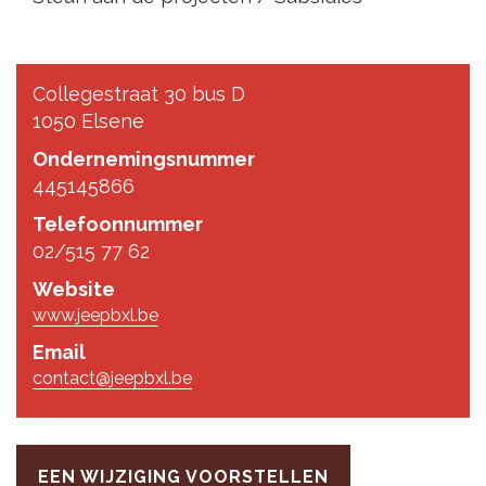
Collegestraat 30 bus D
1050 Elsene
Ondernemingsnummer
445145866
Telefoonnummer
02/515 77 62
Website
www.jeepbxl.be
Email
contact@jeepbxl.be
EEN WIJZIGING VOORSTELLEN