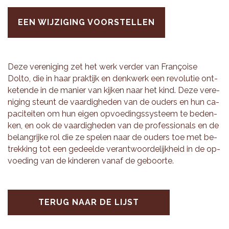
EEN WIJZIGING VOORSTELLEN
Deze ver­e­ni­ging zet het werk ver­der van Françoise
Dolto, die in haar prak­tijk en denk­werk een re­vo­lu­tie ont­
ke­ten­de in de ma­nier van kij­ken naar het kind. Deze ver­e­
ni­ging steunt de vaar­dig­he­den van de ou­ders en hun ca­
pa­ci­tei­ten om hun eigen op­voe­dings­sys­teem te be­den­
ken, en ook de vaar­dig­he­den van de pro­fes­si­o­nals en de
be­lang­rij­ke rol die ze spe­len naar de ou­ders toe met be­
trek­king tot een ge­deel­de ver­ant­woor­de­lijk­heid in de op­
voe­ding van de kin­de­ren vanaf de ge­boor­te.
TERUG NAAR DE LIJST