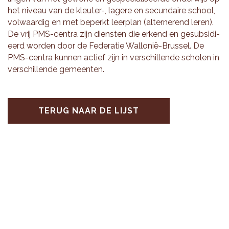
het ni­veau van de kleu­ter-, la­ge­re en se­cun­dai­re school,
vol­waar­dig en met be­perkt leer­plan (al­ter­ne­rend leren).
De vrij PMS-cen­tra zijn dien­sten die er­kend en ge­sub­si­di­
eerd wor­den door de Fe­de­ra­tie Wal­lo­nië-Brus­sel. De
PMS-cen­tra kun­nen ac­tief zijn in ver­schil­len­de scho­len in
ver­schil­len­de ge­meen­ten.
TERUG NAAR DE LIJST