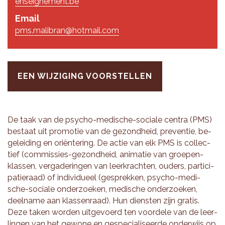
enseignement.be
Email
pms.malibran@hotmail.com
EEN WIJZIGING VOORSTELLEN
De taak van de psy­cho-me­di­sche-so­ci­a­le cen­tra (PMS)
be­staat uit pro­mo­tie van de ge­zond­heid, pre­ven­tie, be­
ge­lei­ding en oriënte­ring. De actie van elk PMS is col­lec­
tief (com­mis­sies-ge­zond­heid, ani­ma­tie van groe­pen-
klas­sen, ver­ga­de­rin­gen van leer­krach­ten, ou­ders, par­ti­ci­
pa­tie­raad) of in­di­vi­du­eel (ge­sprek­ken, psy­cho-me­di­
sche-so­ci­a­le on­der­zoe­ken, me­di­sche on­der­zoe­ken,
deel­na­me aan klas­sen­raad). Hun dien­sten zijn gra­tis.
Deze taken wor­den uit­ge­voerd ten voor­de­le van de leer­
lin­gen van het ge­wo­ne en ge­spe­ci­a­li­seer­de on­der­wijs op