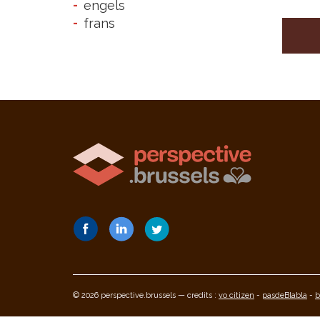
engels
frans
© 2026 perspective.brussels — credits :
vo citizen
-
pasdeBlabla
-
b