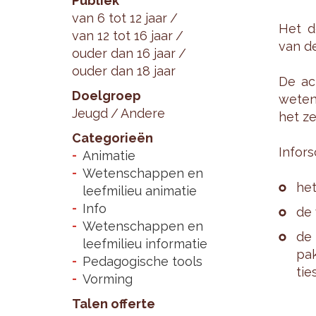
Publiek
van 6 tot 12 jaar
Het do
van 12 tot 16 jaar
van de
ouder dan 16 jaar
ouder dan 18 jaar
De ac­t
Doelgroep
we­ten
Jeugd
Andere
het ze
Categorieën
In­for­
Animatie
Wetenschappen en
het
leefmilieu animatie
Info
de 
Wetenschappen en
de 
leefmilieu informatie
pak
Pedagogische tools
ties
Vorming
Talen offerte