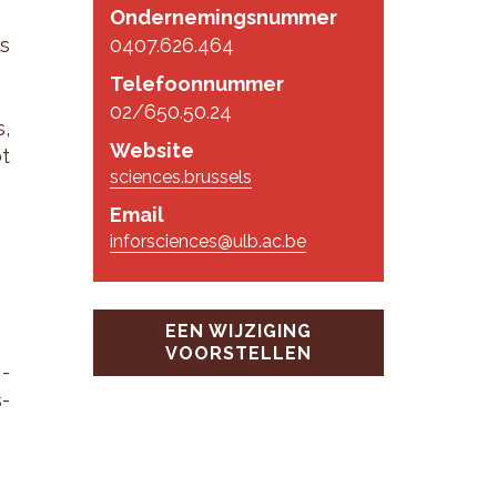
Ondernemingsnummer
s
0407.626.464
Telefoonnummer
02/650.50.24
s,
Website
ot
sciences.brussels
Email
inforsciences@ulb.ac.be
EEN WIJZIGING
VOORSTELLEN
n­
s­