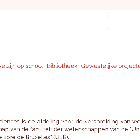
welzijn op school
Bibliotheek
Gewestelijke project
­s­cien­ces is de af­de­ling voor de ver­sprei­ding van w
hap van de fa­cul­teit der we­ten­schap­pen van de "Un
é libre de Bruxel­les" (ULB).