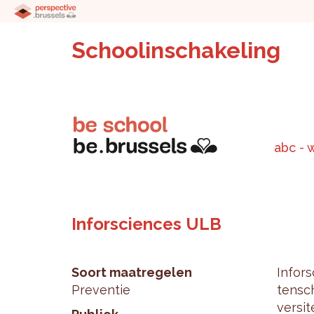
Schoolinschakeling
abc - 
Inforsciences ULB
Soort maatregelen
In­for
Preventie
ten­sc
ver­sit