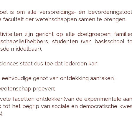
el is om alle ver­sprei­dings- en be­vor­de­ringstool
 fa­cul­teit der we­ten­schap­pen samen te bren­gen.
i­vi­tei­ten zijn ge­richt op alle doel­groe­pen: fa­mi­lie
­schaps­lief­heb­bers, stu­den­ten (van ba­sis­school t
sde mid­del­baar).
s­cien­ces staat dus toe dat ie­der­een kan:
 een­vou­di­ge genot van ont­dek­king aan­ra­ken;
we­ten­schap proe­ven;
vele fa­cet­ten ont­dek­ken(van de ex­pe­ri­men­te­le aa
 tot het be­grip van so­ci­a­le en de­mo­cra­ti­sche kwe
).