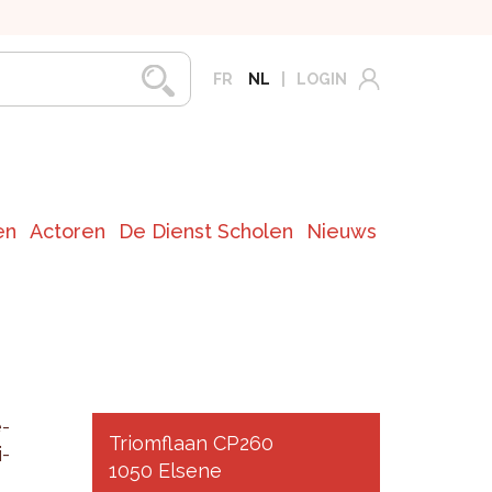
FR
NL
LOGIN
en
Actoren
De Dienst Scholen
Nieuws
e­
Triomflaan CP260
i­
1050 Elsene