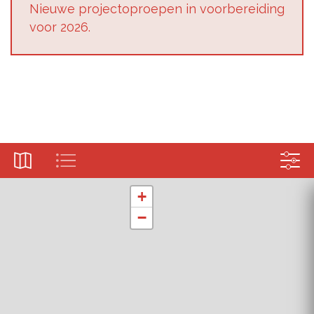
Nieu­we pro­jec­top­roe­pen in voor­be­rei­ding
voor 2026.
+
−