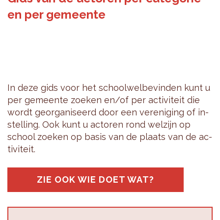
en per gemeente
In deze gids voor het school­wel­be­vin­den kunt u
per ge­meen­te zoe­ken en/of per ac­ti­vi­teit die
wordt ge­or­ga­ni­seerd door een ver­e­ni­ging of in­
stel­ling. Ook kunt u ac­to­ren rond wel­zijn op
school zoe­ken op basis van de plaats van de ac­
ti­vi­teit.
ZIE OOK WIE DOET WAT?