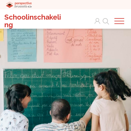
Schoolinschakeli
Search
ng