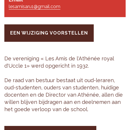
lesamisaru1@gmail.com
EEN WIJZIGING VOORSTELLEN
De ver­e­ni­ging « Les Amis de l'Athénée royal
d'Uccle 1» werd op­ge­richt in 1932.
De raad van be­stuur be­staat uit oud-le­ra­ren,
oud-stu­den­ten, ou­ders van stu­den­ten, hui­di­ge
do­cen­ten en de Di­rec­tor van Athénée, allen die
wil­len blij­ven bij­dra­gen aan en deel­ne­men aan
het goede ver­loop van de school.