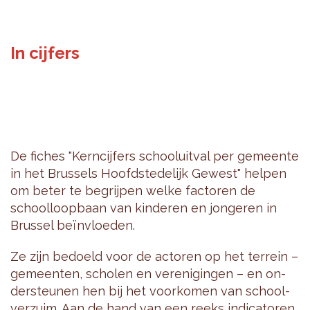
In cijfers
De fi­ches "Kern­cij­fers school­uit­val per ge­meen­te
in het Brus­sels Hoofd­ste­de­lijk Ge­west" hel­pen
om beter te be­grij­pen welke fac­to­ren de
school­loop­baan van kin­de­ren en jon­ge­ren in
Brus­sel beïnvloe­den.
Ze zijn be­doeld voor de ac­to­ren op het ter­rein –
ge­meen­ten, scho­len en ver­e­ni­gin­gen – en on­
der­steu­nen hen bij het voor­ko­men van school­
ver­zuim. Aan de hand van een reeks in­di­ca­to­ren