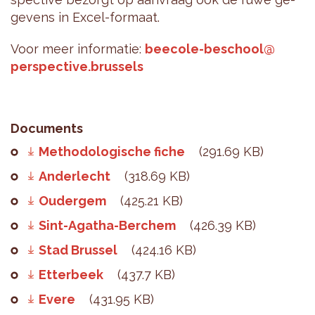
ge­vens in Excel-for­maat.
Voor meer in­for­ma­tie:
beeco­le-be­school@​
perspective.​brussels
Documents
Methodologische fiche
(291.69 KB)
Anderlecht
(318.69 KB)
Oudergem
(425.21 KB)
Sint-Agatha-Berchem
(426.39 KB)
Stad Brussel
(424.16 KB)
Etterbeek
(437.7 KB)
Evere
(431.95 KB)