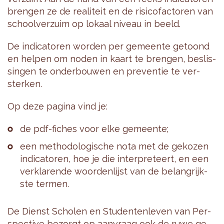
bren­gen ze de re­a­li­teit en de ri­si­co­fac­to­ren van
school­ver­zuim op lo­kaal ni­veau in beeld.
De in­di­ca­to­ren wor­den per ge­meen­te ge­toond
en hel­pen om noden in kaart te bren­gen, be­slis­
sin­gen te on­der­bou­wen en pre­ven­tie te ver­
ster­ken.
Op deze pa­gi­na vind je:
de pdf-fi­ches voor elke ge­meen­te;
een me­tho­do­lo­gi­sche nota met de ge­ko­zen
in­di­ca­to­ren, hoe je die in­ter­pre­teert, en een
ver­kla­ren­de woor­den­lijst van de be­lang­rijk­
ste ter­men.
De Dienst Scho­len en Stu­den­ten­le­ven van Per­
spec­ti­ve be­zorgt op aan­vraag ook de ruwe ge­