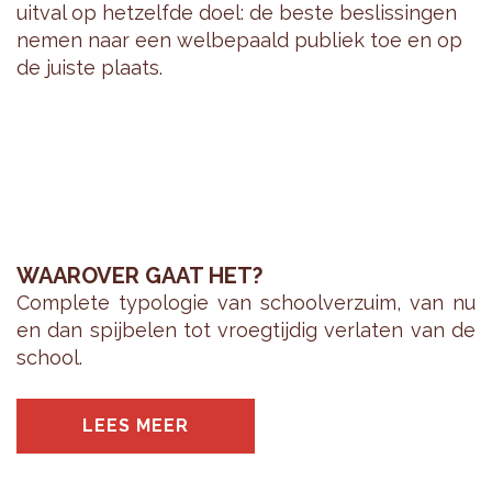
uit­val op het­zelf­de doel: de beste be­slis­sin­gen
nemen naar een wel­be­paald pu­bliek toe en op
de juis­te plaats.
WAAROVER GAAT HET?
Com­ple­te ty­po­lo­gie van school­ver­zuim, van nu
en dan spij­be­len tot vroeg­tij­dig ver­la­ten van de
school.
LEES MEER