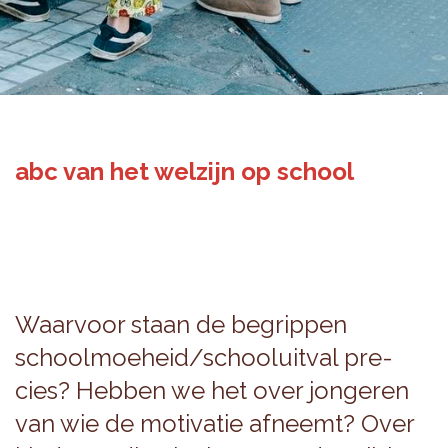
abc van het welzijn op school
Waar­voor staan de be­grip­pen
school­moe­heid/school­uit­val pre­
cies? Heb­ben we het over jon­ge­ren
van wie de mo­ti­va­tie af­neemt? Over