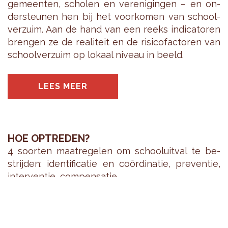
ge­meen­ten, scho­len en ver­e­ni­gin­gen – en on­
der­steu­nen hen bij het voor­ko­men van school­
ver­zuim. Aan de hand van een reeks in­di­ca­to­ren
bren­gen ze de re­a­li­teit en de ri­si­co­fac­to­ren van
school­ver­zuim op lo­kaal ni­veau in beeld.
LEES MEER
HOE OPTREDEN?
4 soor­ten maat­re­ge­len om school­uit­val te be­
strij­den: iden­ti­fi­ca­tie en coördi­na­tie, pre­ven­tie,
in­ter­ven­tie, com­pen­sa­tie.
LEES MEER