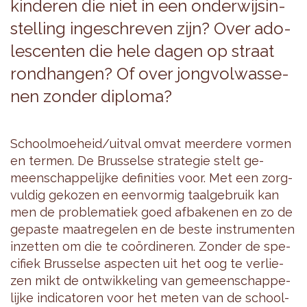
kin­de­ren die niet in een on­der­wijs­in­
stel­ling in­ge­schre­ven zijn? Over ado­
les­cen­ten die hele dagen op straat
rond­han­gen? Of over jong­vol­was­se­
nen zon­der di­plo­ma?
School­moe­heid/uit­val omvat meer­de­re vor­men
en ter­men. De Brus­sel­se stra­te­gie stelt ge­
meen­schap­pe­lij­ke de­fi­ni­ties voor. Met een zorg­
vul­dig ge­ko­zen en een­vor­mig taal­ge­bruik kan
men de pro­ble­ma­tiek goed af­ba­ke­nen en zo de
ge­pas­te maat­re­ge­len en de beste in­stru­men­ten
in­zet­ten om die te coördi­ne­ren. Zon­der de spe­
ci­fiek Brus­sel­se as­pec­ten uit het oog te ver­lie­
zen mikt de ont­wik­ke­ling van ge­meen­schap­pe­
lij­ke in­di­ca­to­ren voor het meten van de school­