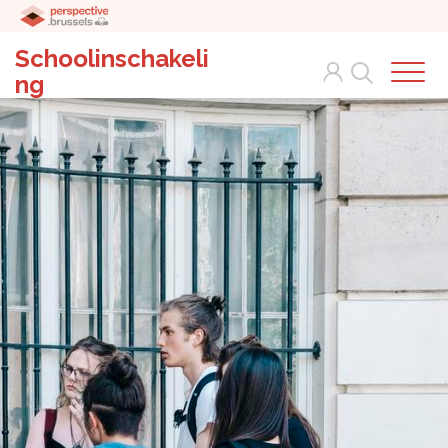
Schoolinschakeli
Search
ng