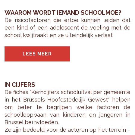
WAAROM WORDT IEMAND SCHOOLMOE?
De ri­si­co­fac­to­ren die ertoe kun­nen lei­den dat
een kind of een ado­les­cent de voe­ling met de
school kwijt­raakt en ze uit­ein­de­lijk ver­laat.
LEES MEER
IN CIJFERS
De fi­ches "Kern­cij­fers school­uit­val per ge­meen­te
in het Brus­sels Hoofd­ste­de­lijk Ge­west" hel­pen
om beter te be­grij­pen welke fac­to­ren de
school­loop­baan van kin­de­ren en jon­ge­ren in
Brus­sel beïnvloe­den.
Ze zijn be­doeld voor de ac­to­ren op het ter­rein –