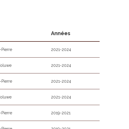
Années
Pierre
2021-2024
Woluwe
2021-2024
Pierre
2021-2024
Woluwe
2021-2024
Pierre
2019-2021
Pierre
2019-2021