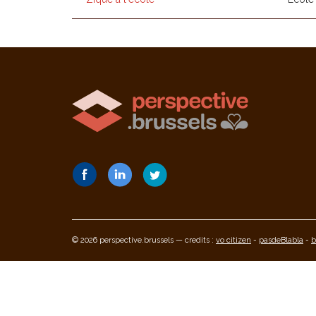
© 2026 perspective.brussels — credits :
vo citizen
-
pasdeBlabla
-
b