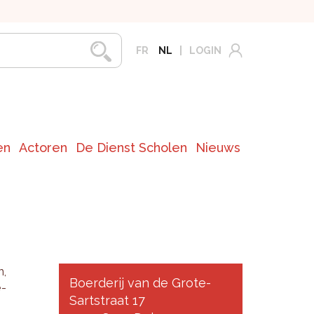
FR
NL
LOGIN
en
Actoren
De Dienst Scholen
Nieuws
n,
Boerderij van de Grote-
e­
Sartstraat 17