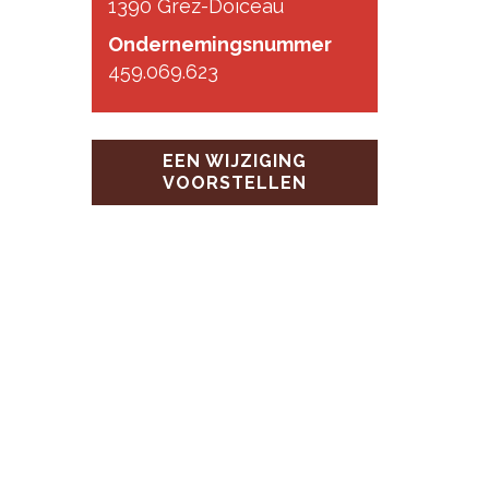
1390 Grez-Doiceau
Ondernemingsnummer
459.069.623
EEN WIJZIGING
VOORSTELLEN