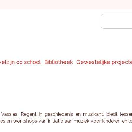
welzijn op school
Bibliotheek
Gewestelijke project
y Vas­si­as, Re­gent in ge­schie­de­nis en mu­zi­kant, biedt les­se
ies en work­shops van ini­ti­a­tie aan mu­ziek voor kin­de­ren en l