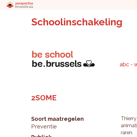
Schoolinschakeling
abc - 
2SOME
Soort maatregelen
Thier­r
ani­ma­t
Preventie
ra­ren.