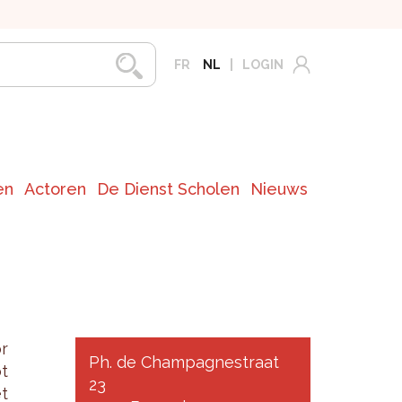
FR
NL
LOGIN
en
Actoren
De Dienst Scholen
Nieuws
or
Ph. de Champagnestraat
ot
23
et