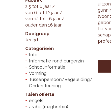
Publiek
uit­zon
2,5 tot 6 jaar
gun­ni
van 6 tot 12 jaar
(voor 
van 12 tot 16 jaar
ge­bo­
ouder dan 16 jaar
tie vo
Doelgroep
schap­p
Jeugd
pro­fes
Categorieën
Info
Informatie rond burgerzin
Schoolinformatie
Vorming
Tussenpersoon/Begeleiding/
Ondersteuning
Talen offerte
engels
arabe (maghrébin)