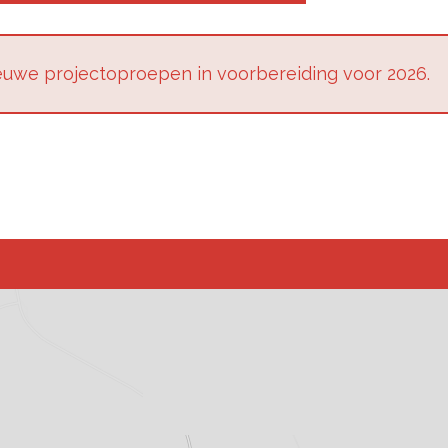
u­we pro­jec­top­roe­pen in voor­be­rei­ding voor 2026.