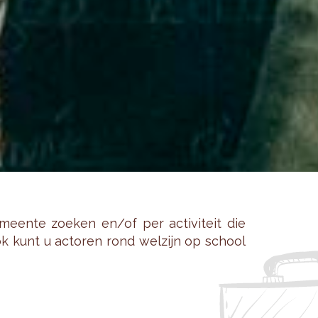
een­te zoe­ken en/of per ac­ti­vi­teit die
 Ook kunt u ac­to­ren rond wel­zijn op school