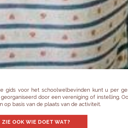
e gids voor het school­wel­be­vin­den kunt u per ge­m
ge­or­ga­ni­seerd door een ver­e­ni­ging of in­stel­ling.
n op basis van de plaats van de ac­ti­vi­teit.
ZIE OOK WIE DOET WAT?