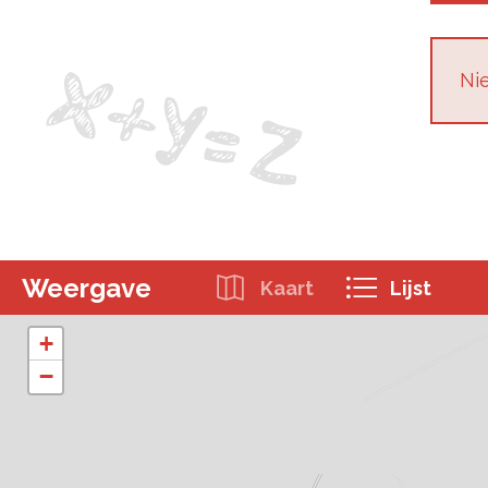
Nie
Weergave
Kaart
Lijst
+
−