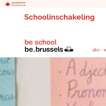
Schoolinschakeling
abc - 