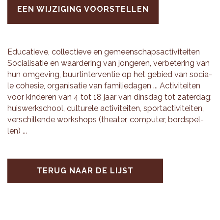
EEN WIJZIGING VOORSTELLEN
Edu­ca­tie­ve, col­lec­tie­ve en ge­meen­schaps­ac­ti­vi­tei­ten
So­ci­a­li­sa­tie en waar­de­ring van jon­ge­ren, ver­be­te­ring van
hun om­ge­ving, buur­tin­ter­ven­tie op het ge­bied van so­ci­a­
le co­he­sie, or­ga­ni­sa­tie van fa­mi­lie­da­gen ... Ac­ti­vi­tei­ten
voor kin­de­ren van 4 tot 18 jaar van dins­dag tot za­ter­dag:
huis­werk­school, cul­tu­re­le ac­ti­vi­tei­ten, sport­ac­ti­vi­tei­ten,
ver­schil­len­de work­shops (the­a­ter, com­pu­ter, bord­spel­
len) ...
TERUG NAAR DE LIJST