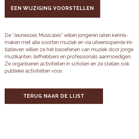
EEN WIJZIGING VOORSTELLEN
De “Jeu­nes­ses Mu­si­ca­les” wil­len jon­ge­ren laten ken­nis­
ma­ken met alle soor­ten mu­ziek en via uit­een­lo­pen­de ini­
ti­a­tie­ven wil­len ze het be­oe­fe­nen van mu­ziek door jonge
mu­zi­kan­ten, lief­heb­bers en pro­fes­si­o­nals aan­moe­di­gen.
Ze or­ga­ni­se­ren ac­ti­vi­tei­ten in scho­len en ze stel­len ook
pu­blie­ke ac­ti­vi­tei­ten voor.
TERUG NAAR DE LIJST